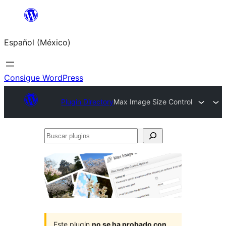
Saltar
al
Español (México)
contenido
Consigue WordPress
Plugin Directory
Max Image Size Control
Buscar
plugins
Este plugin
no se ha probado con