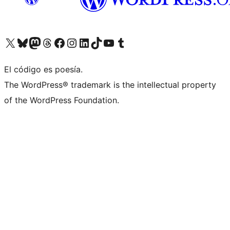
Visita nuestra cuenta de X (anteriormente Twitter)
Visita nuestra cuenta de Bluesky
Visita nuestra cuenta de Mastodon
Visita nuestra cuenta de Threads
Visita nuestra página de Facebook
Visita nuestra cuenta de Instagram
Visita nuestra cuenta de LinkedIn
Visita nuestra cuenta de TikTok
Visita nuestro canal de YouTube
Visita nuestra cuenta de Tumblr
El código es poesía.
The WordPress® trademark is the intellectual property
of the WordPress Foundation.