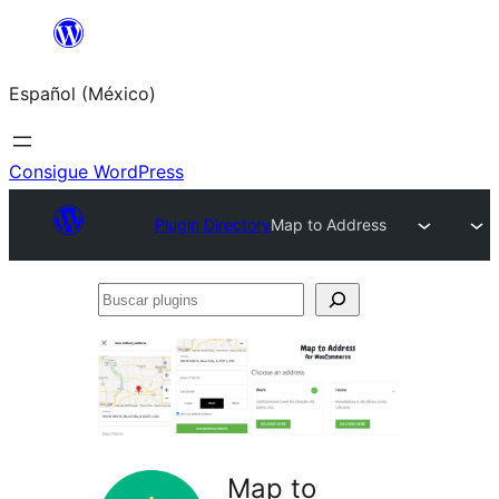
Saltar
al
Español (México)
contenido
Consigue WordPress
Plugin Directory
Map to Address
Buscar
plugins
Map to