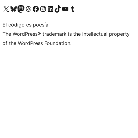
Visita nuestra cuenta de X (anteriormente Twitter)
Visita nuestra cuenta de Bluesky
Visita nuestra cuenta de Mastodon
Visita nuestra cuenta de Threads
Visita nuestra página de Facebook
Visita nuestra cuenta de Instagram
Visita nuestra cuenta de LinkedIn
Visita nuestra cuenta de TikTok
Visita nuestro canal de YouTube
Visita nuestra cuenta de Tumblr
El código es poesía.
The WordPress® trademark is the intellectual property
of the WordPress Foundation.