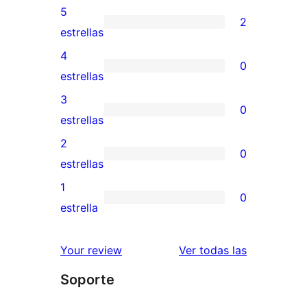
5
2
2
estrellas
valoraciones
4
0
de
0
estrellas
5
valoraciones
3
0
estrellas
de
0
estrellas
4
valoraciones
2
0
estrellas
de
0
estrellas
3
valoraciones
1
0
estrellas
de
0
estrella
2
valoraciones
estrellas
de
valoracione
Your review
Ver todas las
1
Soporte
estrellas