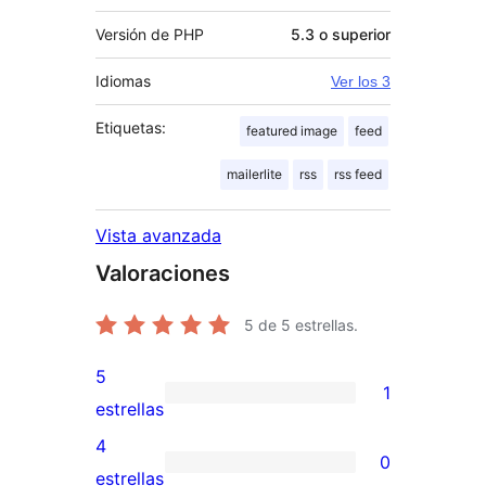
Versión de PHP
5.3 o superior
Idiomas
Ver los 3
Etiquetas:
featured image
feed
mailerlite
rss
rss feed
Vista avanzada
Valoraciones
5
de 5 estrellas.
5
1
1
estrellas
valoración
4
0
de
0
estrellas