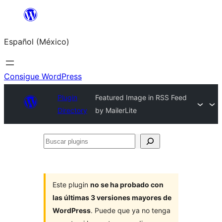
Saltar
al
Español (México)
contenido
Consigue WordPress
Plugin
Featured Image in RSS Feed
Directory
by MailerLite
Buscar
plugins
Este plugin
no se ha probado con
las últimas 3 versiones mayores de
WordPress
. Puede que ya no tenga