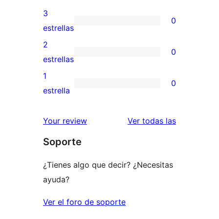
5
valoraciones
3
0
estrellas
de
0
estrellas
4
valoraciones
2
0
estrellas
de
0
estrellas
3
valoraciones
1
0
estrellas
de
0
estrella
2
valoraciones
estrellas
de
valoracione
Your review
Ver todas las
1
Soporte
estrellas
¿Tienes algo que decir? ¿Necesitas
ayuda?
Ver el foro de soporte