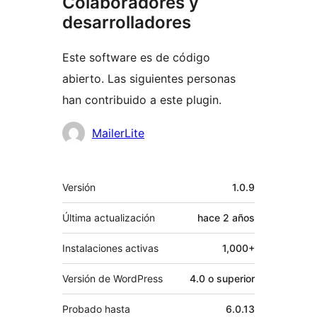
Colaboradores y
desarrolladores
Este software es de código
abierto. Las siguientes personas
han contribuido a este plugin.
Colaboradores
MailerLite
Meta
Versión
1.0.9
Última actualización
hace
2 años
Instalaciones activas
1,000+
Versión de WordPress
4.0 o superior
Probado hasta
6.0.13