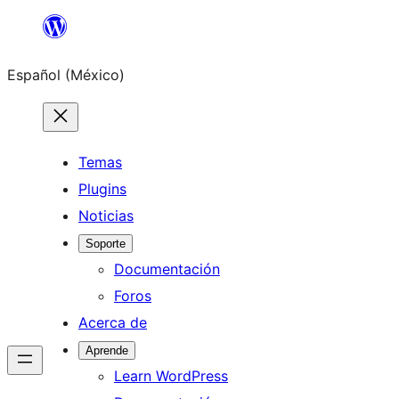
Saltar
al
Español (México)
contenido
Temas
Plugins
Noticias
Soporte
Documentación
Foros
Acerca de
Aprende
Learn WordPress