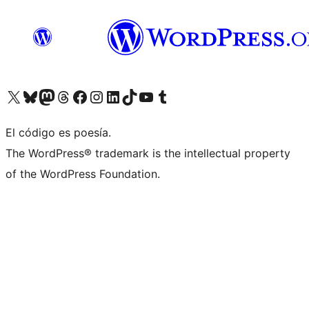
Visita nuestra cuenta de X (anteriormente Twitter)
Visita nuestra cuenta de Bluesky
Visita nuestra cuenta de Mastodon
Visita nuestra cuenta de Threads
Visita nuestra página de Facebook
Visita nuestra cuenta de Instagram
Visita nuestra cuenta de LinkedIn
Visita nuestra cuenta de TikTok
Visita nuestro canal de YouTube
Visita nuestra cuenta de Tumblr
El código es poesía.
The WordPress® trademark is the intellectual property
of the WordPress Foundation.