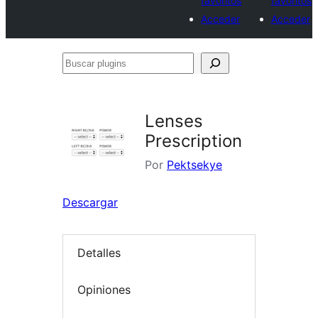
favoritos
favoritos
Acceder
Acceder
Buscar
plugins
Lenses
Prescription
Por
Pektsekye
Descargar
Detalles
Opiniones