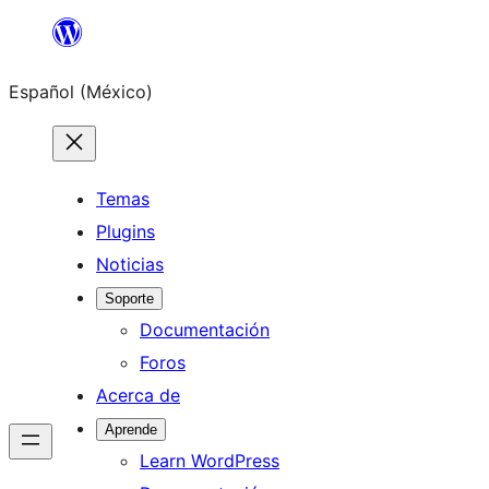
Saltar
al
Español (México)
contenido
Temas
Plugins
Noticias
Soporte
Documentación
Foros
Acerca de
Aprende
Learn WordPress