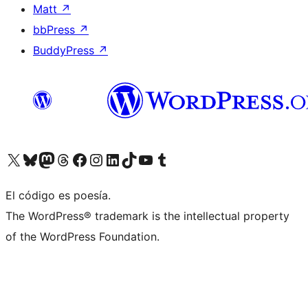
Matt
↗
bbPress
↗
BuddyPress
↗
Visita nuestra cuenta de X (anteriormente Twitter)
Visita nuestra cuenta de Bluesky
Visita nuestra cuenta de Mastodon
Visita nuestra cuenta de Threads
Visita nuestra página de Facebook
Visita nuestra cuenta de Instagram
Visita nuestra cuenta de LinkedIn
Visita nuestra cuenta de TikTok
Visita nuestro canal de YouTube
Visita nuestra cuenta de Tumblr
El código es poesía.
The WordPress® trademark is the intellectual property
of the WordPress Foundation.