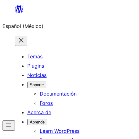
Saltar
al
Español (México)
contenido
Temas
Plugins
Noticias
Soporte
Documentación
Foros
Acerca de
Aprende
Learn WordPress