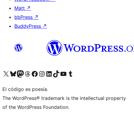
Matt
↗
bbPress
↗
BuddyPress
↗
Visita nuestra cuenta de X (anteriormente Twitter)
Visita nuestra cuenta de Bluesky
Visita nuestra cuenta de Mastodon
Visita nuestra cuenta de Threads
Visita nuestra página de Facebook
Visita nuestra cuenta de Instagram
Visita nuestra cuenta de LinkedIn
Visita nuestra cuenta de TikTok
Visita nuestro canal de YouTube
Visita nuestra cuenta de Tumblr
El código es poesía.
The WordPress® trademark is the intellectual property
of the WordPress Foundation.