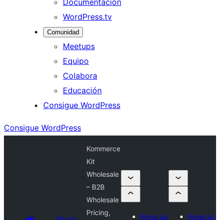
Documentación
WordPress.tv
Comunidad
Meetups
Equipo
Colabora
Educación
Consigue WordPress
Consigue WordPress
Kommerce
Kit
Wholesale
– B2B
Wholesale
Pricing,
Envía un
Envía un
Plugin