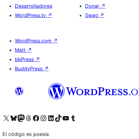
Desarrolladores
Donar
↗
WordPress.tv
↗
Swag
↗
WordPress.com
↗
Matt
↗
bbPress
↗
BuddyPress
↗
Visita nuestra cuenta de X (anteriormente Twitter)
Visita nuestra cuenta de Bluesky
Visita nuestra cuenta de Mastodon
Visita nuestra cuenta de Threads
Visita nuestra página de Facebook
Visita nuestra cuenta de Instagram
Visita nuestra cuenta de LinkedIn
Visita nuestra cuenta de TikTok
Visita nuestro canal de YouTube
Visita nuestra cuenta de Tumblr
El código es poesía.