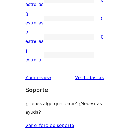
0
de
0
estrellas
5
valoraciones
3
0
estrellas
de
0
estrellas
4
valoraciones
2
0
estrellas
de
0
estrellas
3
valoraciones
1
1
estrellas
de
1
estrella
2
valoración
estrellas
de
valoracione
Your review
Ver todas las
1
Soporte
estrellas
¿Tienes algo que decir? ¿Necesitas
ayuda?
Ver el foro de soporte