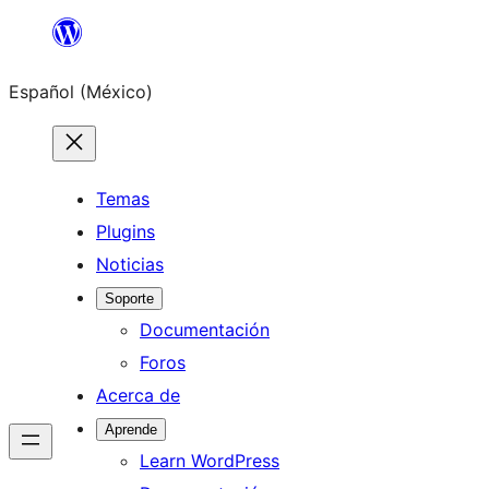
Saltar
al
Español (México)
contenido
Temas
Plugins
Noticias
Soporte
Documentación
Foros
Acerca de
Aprende
Learn WordPress