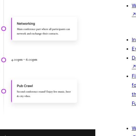
W
I
E
D
F
f
t
F
W