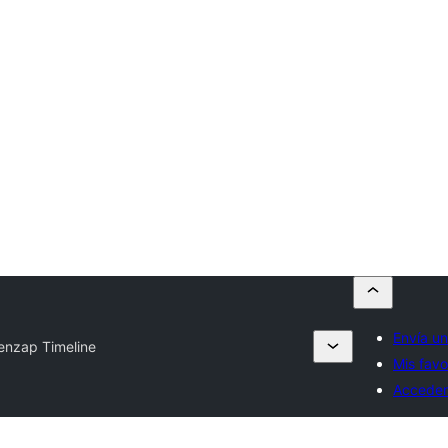
Envía un
enzap Timeline
Mis favo
Acceder