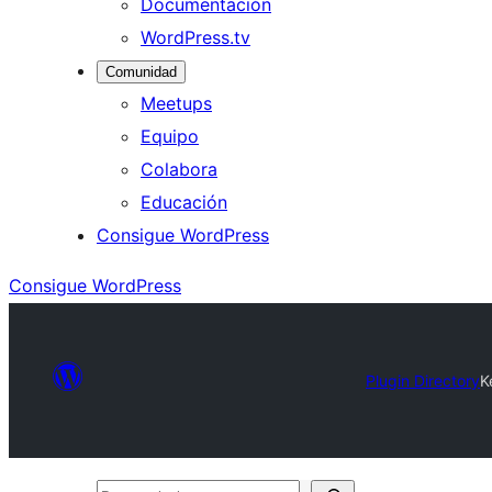
Documentación
WordPress.tv
Comunidad
Meetups
Equipo
Colabora
Educación
Consigue WordPress
Consigue WordPress
Plugin Directory
K