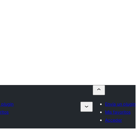
 plugin
Envía un plugin
ritos
Mis favoritos
Acceder