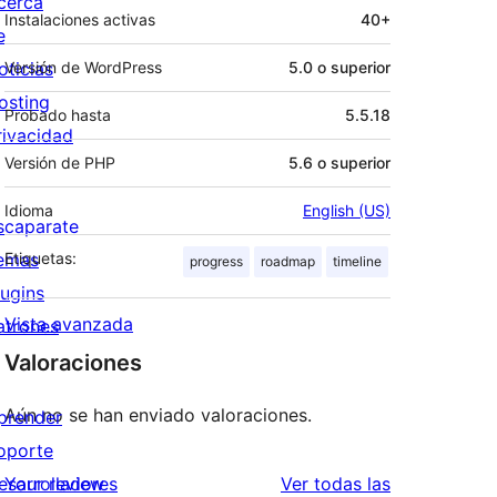
cerca
Instalaciones activas
40+
e
oticias
Versión de WordPress
5.0 o superior
osting
Probado hasta
5.5.18
rivacidad
Versión de PHP
5.6 o superior
Idioma
English (US)
scaparate
emas
Etiquetas:
progress
roadmap
timeline
lugins
Vista avanzada
atrones
Valoraciones
Aún no se han enviado valoraciones.
prender
oporte
valoraciones
esarrolladores
Your review
Ver todas las