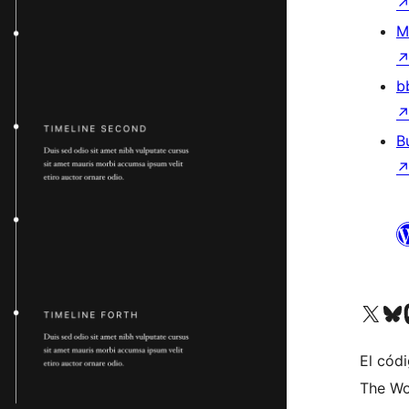
M
b
B
Visita nuestra cuenta de X (an
Visita nues
Vi
El códi
The Wo