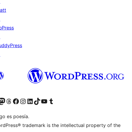
↗
att
↗
bPress
↗
uddyPress
↗
teriormente Twitter)
tra cuenta de Bluesky
sita nuestra cuenta de Mastodon
Visita nuestra cuenta de Threads
Visita nuestra página de Facebook
Visita nuestra cuenta de Instagram
Visita nuestra cuenta de LinkedIn
Visita nuestra cuenta de TikTok
Visita nuestro canal de YouTube
Visita nuestra cuenta de Tumblr
go es poesía.
rdPress® trademark is the intellectual property of the