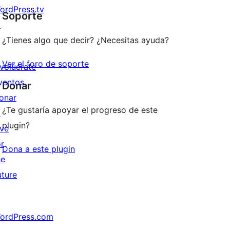
ordPress.tv
Soporte
↗
¿Tienes algo que decir? ¿Necesitas ayuda?
Ver el foro de soporte
nvolúcrate
ventos
Donar
onar
¿Te gustaría apoyar el progreso de este
↗
plugin?
ive
or
Dona a este plugin
he
uture
ordPress.com