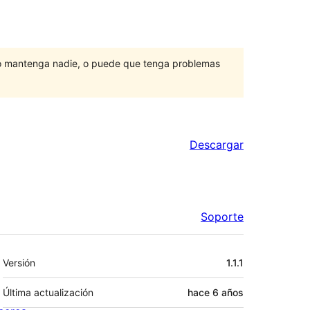
lo mantenga nadie, o puede que tenga problemas
Descargar
Soporte
Meta
Versión
1.1.1
Última actualización
hace
6 años