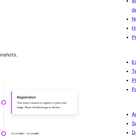
A
d
N
H
P
enshots.
E
T
P
P
A
S
D