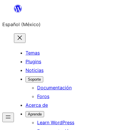
Saltar
al
Español (México)
contenido
Temas
Plugins
Noticias
Soporte
Documentación
Foros
Acerca de
Aprende
Learn WordPress