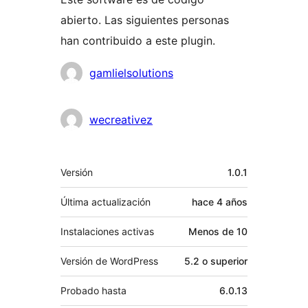
abierto. Las siguientes personas
han contribuido a este plugin.
Colaboradores
gamlielsolutions
wecreativez
Meta
Versión
1.0.1
Última actualización
hace
4 años
Instalaciones activas
Menos de 10
Versión de WordPress
5.2 o superior
Probado hasta
6.0.13