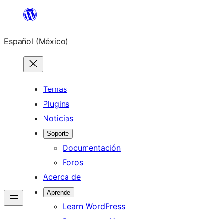
Saltar
al
Español (México)
contenido
Temas
Plugins
Noticias
Soporte
Documentación
Foros
Acerca de
Aprende
Learn WordPress