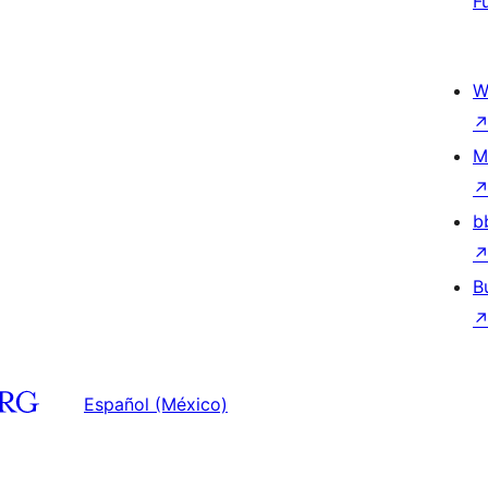
F
W
M
b
B
Español (México)