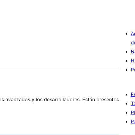
A
d
N
H
P
E
os avanzados y los desarrolladores. Están presentes
T
P
P