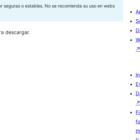
ser seguras o estables. No se recomienda su uso en webs
A
S
D
ra descargar.
W
I
E
D
F
f
t