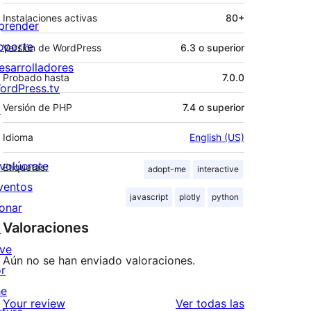
Instalaciones activas
80+
prender
oporte
Versión de WordPress
6.3 o superior
esarrolladores
Probado hasta
7.0.0
ordPress.tv
Versión de PHP
7.4 o superior
↗
Idioma
English (US)
nvolúcrate
Etiquetas:
adopt-me
interactive
ventos
javascript
plotly
python
onar
Valoraciones
↗
ive
Aún no se han enviado valoraciones.
or
he
valoraciones
Your review
Ver todas las