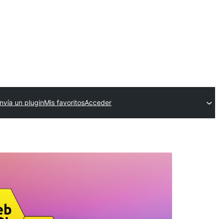
nvía un plugin
Mis favoritos
Acceder