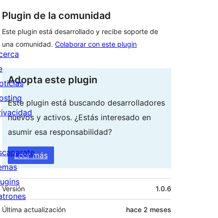
Plugin de la comunidad
Este plugin está desarrollado y recibe soporte de
una comunidad.
Colaborar con este plugin
cerca
e
Adopta este plugin
oticias
osting
Este plugin está buscando desarrolladores
rivacidad
nuevos y activos. ¿Estás interesado en
asumir esa responsabilidad?
scaparate
Leer más
emas
lugins
Meta
Versión
1.0.6
atrones
Última actualización
hace
2 meses