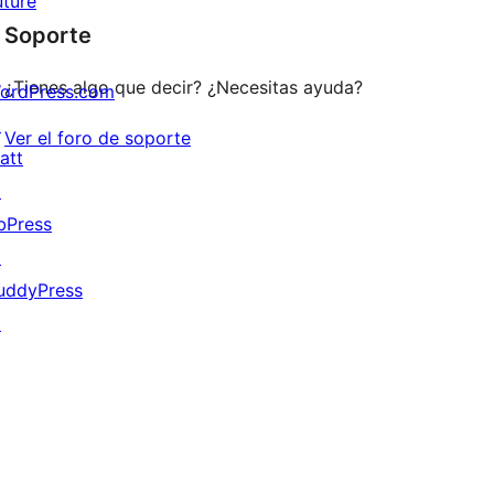
uture
Soporte
¿Tienes algo que decir? ¿Necesitas ayuda?
ordPress.com
↗
Ver el foro de soporte
att
↗
bPress
↗
uddyPress
↗