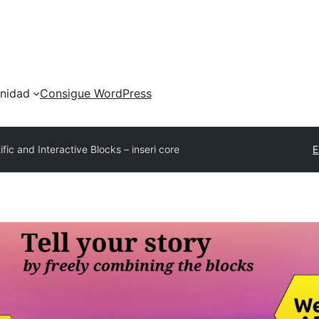
nidad
Consigue WordPress
ific and Interactive Blocks – inseri core
E