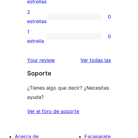
0
estrellas
4
valoraciones
2
0
estrellas
de
0
estrellas
3
valoraciones
1
0
estrellas
de
0
estrella
2
valoraciones
estrellas
de
valoracione
Your review
Ver todas las
1
Soporte
estrellas
¿Tienes algo que decir? ¿Necesitas
ayuda?
Ver el foro de soporte
Acerca de
Escaparate