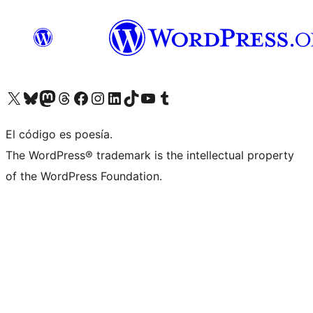
Visita nuestra cuenta de X (anteriormente Twitter)
Visita nuestra cuenta de Bluesky
Visita nuestra cuenta de Mastodon
Visita nuestra cuenta de Threads
Visita nuestra página de Facebook
Visita nuestra cuenta de Instagram
Visita nuestra cuenta de LinkedIn
Visita nuestra cuenta de TikTok
Visita nuestro canal de YouTube
Visita nuestra cuenta de Tumblr
El código es poesía.
The WordPress® trademark is the intellectual property
of the WordPress Foundation.