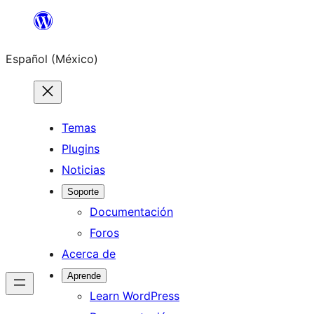
Saltar
al
Español (México)
contenido
Temas
Plugins
Noticias
Soporte
Documentación
Foros
Acerca de
Aprende
Learn WordPress