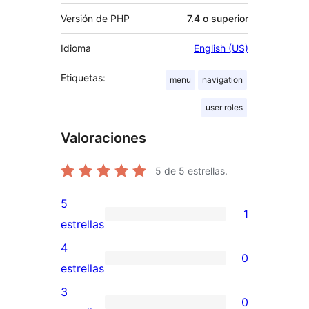
Versión de PHP
7.4 o superior
Idioma
English (US)
Etiquetas:
menu
navigation
user roles
Valoraciones
5
de 5 estrellas.
5
1
1
estrellas
valoración
4
0
de
0
estrellas
5
valoraciones
3
0
estrellas
de