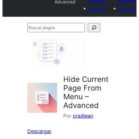
favoritos
favoritos
Advanced
Acceder
Acceder
Buscar
plugins
Hide Current
Page From
Menu –
Advanced
Por
cradlean
Descargar