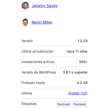
Jeremy Saxey
Kevin Miller
Meta
Versión
1.2.23
Última actualización
hace
11 años
Instalaciones activas
300+
Versión de WordPress
3.6.1 o superior
Probado hasta
4.2.39
Idioma
English (US)
Etiquetas:
front end
Frontend