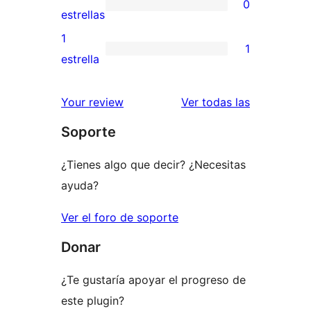
0
estrellas
de
0
estrellas
3
valoraciones
1
1
estrellas
de
1
estrella
2
valoración
estrellas
de
valoracione
Your review
Ver todas las
1
Soporte
estrellas
¿Tienes algo que decir? ¿Necesitas
ayuda?
Ver el foro de soporte
Donar
¿Te gustaría apoyar el progreso de
este plugin?