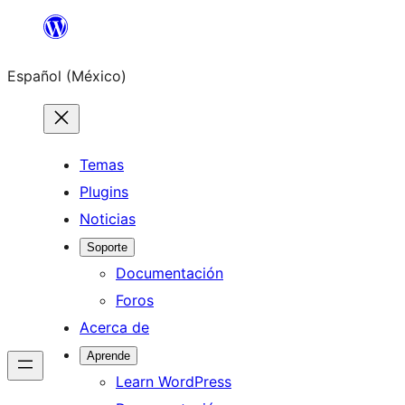
Saltar
al
Español (México)
contenido
Temas
Plugins
Noticias
Soporte
Documentación
Foros
Acerca de
Aprende
Learn WordPress