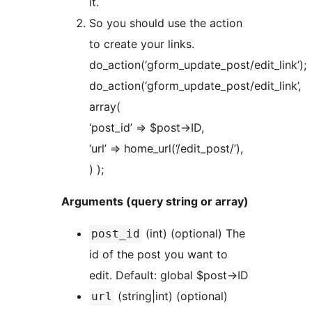
it.
So you should use the action
to create your links.
do_action(‘gform_update_post/edit_link’);
do_action(‘gform_update_post/edit_link’,
array(
‘post_id’ => $post->ID,
‘url’ => home_url(‘/edit_post/’),
) );
Arguments (query string or array)
(int) (optional) The
post_id
id of the post you want to
edit. Default: global $post->ID
(string|int) (optional)
url