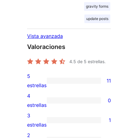
gravity forms
update posts
Vista avanzada
Valoraciones
4.5
de 5 estrellas.
5
11
11
estrellas
valoraciones
4
0
de
0
estrellas
5
valoraciones
3
1
estrellas
de
1
estrellas
4
valoración
2