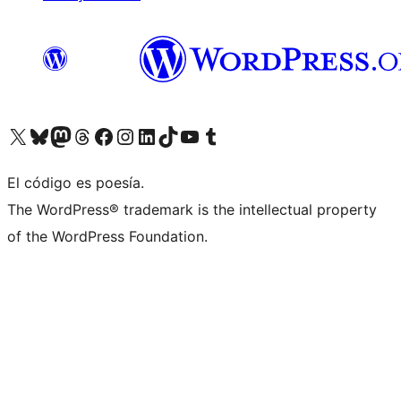
Visita nuestra cuenta de X (anteriormente Twitter)
Visita nuestra cuenta de Bluesky
Visita nuestra cuenta de Mastodon
Visita nuestra cuenta de Threads
Visita nuestra página de Facebook
Visita nuestra cuenta de Instagram
Visita nuestra cuenta de LinkedIn
Visita nuestra cuenta de TikTok
Visita nuestro canal de YouTube
Visita nuestra cuenta de Tumblr
El código es poesía.
The WordPress® trademark is the intellectual property
of the WordPress Foundation.