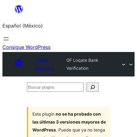
Saltar
al
Español (México)
contenido
Consigue WordPress
Plugin
GF Loqate Bank
Directory
Verification
Buscar
plugins
Este plugin
no se ha probado con
las últimas 3 versiones mayores de
WordPress
. Puede que ya no tenga