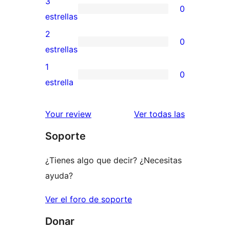
3
0
estrellas
de
0
estrellas
4
valoraciones
2
0
estrellas
de
0
estrellas
3
valoraciones
1
0
estrellas
de
0
estrella
2
valoraciones
estrellas
de
valoracione
Your review
Ver todas las
1
Soporte
estrellas
¿Tienes algo que decir? ¿Necesitas
ayuda?
Ver el foro de soporte
Donar