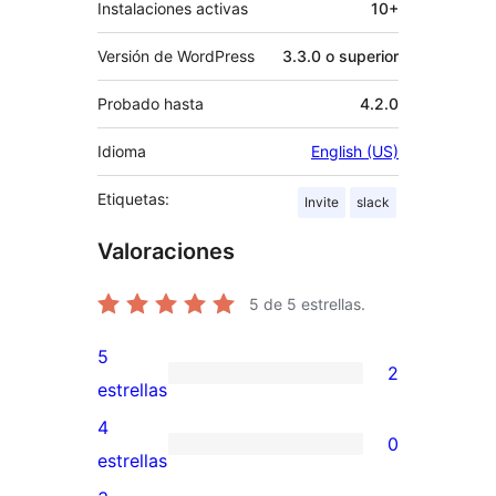
Instalaciones activas
10+
Versión de WordPress
3.3.0 o superior
Probado hasta
4.2.0
Idioma
English (US)
Etiquetas:
Invite
slack
Valoraciones
5
de 5 estrellas.
5
2
2
estrellas
valoraciones
4
0
de
0
estrellas
5
valoraciones