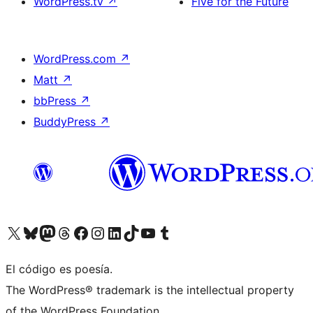
WordPress.tv
↗
Five for the Future
WordPress.com
↗
Matt
↗
bbPress
↗
BuddyPress
↗
Visita nuestra cuenta de X (anteriormente Twitter)
Visita nuestra cuenta de Bluesky
Visita nuestra cuenta de Mastodon
Visita nuestra cuenta de Threads
Visita nuestra página de Facebook
Visita nuestra cuenta de Instagram
Visita nuestra cuenta de LinkedIn
Visita nuestra cuenta de TikTok
Visita nuestro canal de YouTube
Visita nuestra cuenta de Tumblr
El código es poesía.
The WordPress® trademark is the intellectual property
of the WordPress Foundation.