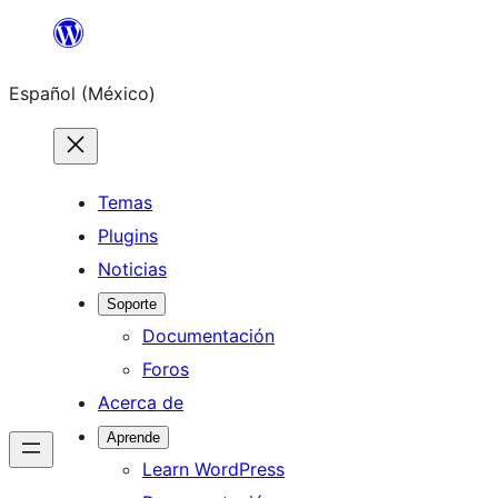
Saltar
al
Español (México)
contenido
Temas
Plugins
Noticias
Soporte
Documentación
Foros
Acerca de
Aprende
Learn WordPress