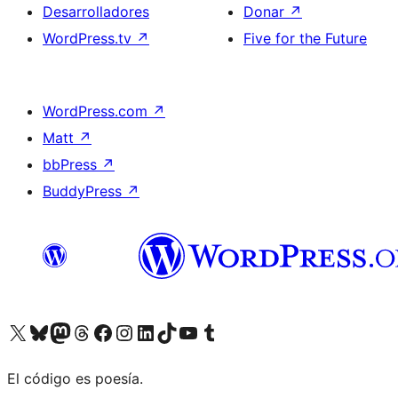
Desarrolladores
Donar
↗
WordPress.tv
↗
Five for the Future
WordPress.com
↗
Matt
↗
bbPress
↗
BuddyPress
↗
Visita nuestra cuenta de X (anteriormente Twitter)
Visita nuestra cuenta de Bluesky
Visita nuestra cuenta de Mastodon
Visita nuestra cuenta de Threads
Visita nuestra página de Facebook
Visita nuestra cuenta de Instagram
Visita nuestra cuenta de LinkedIn
Visita nuestra cuenta de TikTok
Visita nuestro canal de YouTube
Visita nuestra cuenta de Tumblr
El código es poesía.