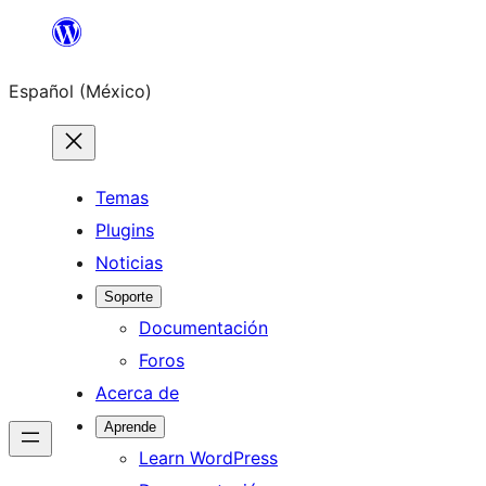
Saltar
al
Español (México)
contenido
Temas
Plugins
Noticias
Soporte
Documentación
Foros
Acerca de
Aprende
Learn WordPress