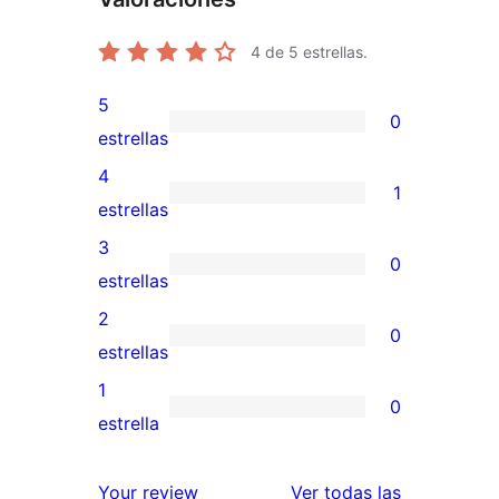
4
de 5 estrellas.
5
0
0
estrellas
valoraciones
4
1
de
1
estrellas
5
valoración
3
0
estrellas
de
0
estrellas
4
valoraciones
2
0
estrellas
de
0
estrellas
3
valoraciones
1
0
estrellas
de
0
estrella
2
valoraciones
estrellas
de
valoracione
Your review
Ver todas las