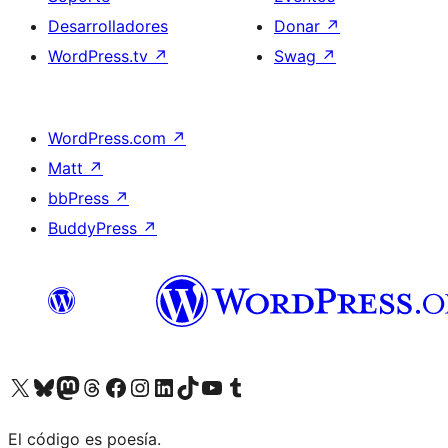
Desarrolladores
Donar
↗
WordPress.tv
↗
Swag
↗
WordPress.com
↗
Matt
↗
bbPress
↗
BuddyPress
↗
Visita nuestra cuenta de X (anteriormente Twitter)
Visita nuestra cuenta de Bluesky
Visita nuestra cuenta de Mastodon
Visita nuestra cuenta de Threads
Visita nuestra página de Facebook
Visita nuestra cuenta de Instagram
Visita nuestra cuenta de LinkedIn
Visita nuestra cuenta de TikTok
Visita nuestro canal de YouTube
Visita nuestra cuenta de Tumblr
El código es poesía.