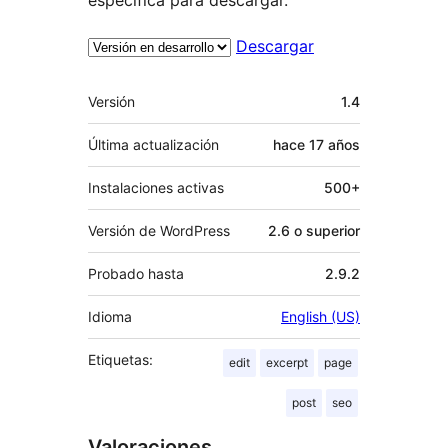
Descargar
Meta
Versión
1.4
Última actualización
hace
17 años
Instalaciones activas
500+
Versión de WordPress
2.6 o superior
Probado hasta
2.9.2
Idioma
English (US)
Etiquetas:
edit
excerpt
page
post
seo
Valoraciones