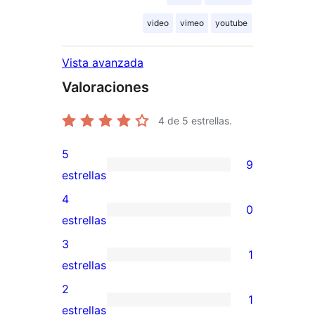
video
vimeo
youtube
Vista avanzada
Valoraciones
4
de 5 estrellas.
5
9
9
estrellas
valoraciones
4
0
de
0
estrellas
5
valoraciones
3
1
estrellas
de
1
estrellas
4
valoración
2
1
estrellas
de
1
estrellas