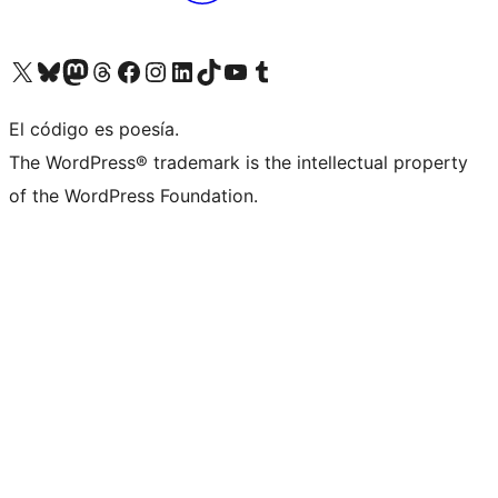
Visita nuestra cuenta de X (anteriormente Twitter)
Visita nuestra cuenta de Bluesky
Visita nuestra cuenta de Mastodon
Visita nuestra cuenta de Threads
Visita nuestra página de Facebook
Visita nuestra cuenta de Instagram
Visita nuestra cuenta de LinkedIn
Visita nuestra cuenta de TikTok
Visita nuestro canal de YouTube
Visita nuestra cuenta de Tumblr
El código es poesía.
The WordPress® trademark is the intellectual property
of the WordPress Foundation.