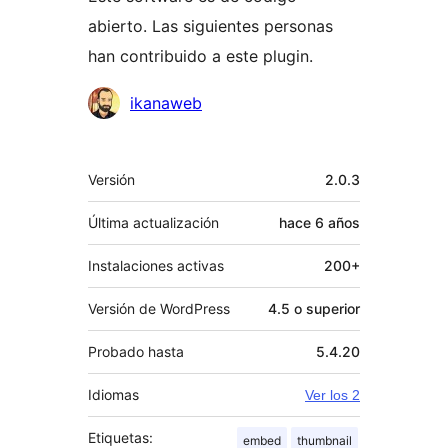
abierto. Las siguientes personas
han contribuido a este plugin.
Colaboradores
ikanaweb
Meta
Versión
2.0.3
Última actualización
hace
6 años
Instalaciones activas
200+
Versión de WordPress
4.5 o superior
Probado hasta
5.4.20
Idiomas
Ver los 2
Etiquetas:
embed
thumbnail