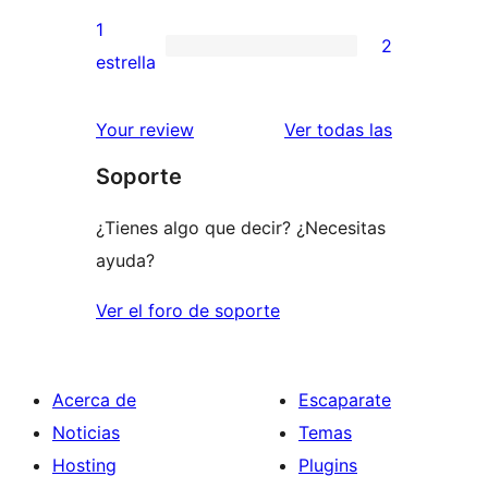
3
valoración
1
2
estrellas
de
2
estrella
2
valoraciones
estrellas
de
valoracione
Your review
Ver todas las
1
Soporte
estrellas
¿Tienes algo que decir? ¿Necesitas
ayuda?
Ver el foro de soporte
Acerca de
Escaparate
Noticias
Temas
Hosting
Plugins