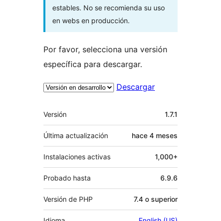
estables. No se recomienda su uso
en webs en producción.
Por favor, selecciona una versión
específica para descargar.
Descargar
Meta
Versión
1.7.1
Última actualización
hace
4 meses
Instalaciones activas
1,000+
Probado hasta
6.9.6
Versión de PHP
7.4 o superior
Idioma
English (US)