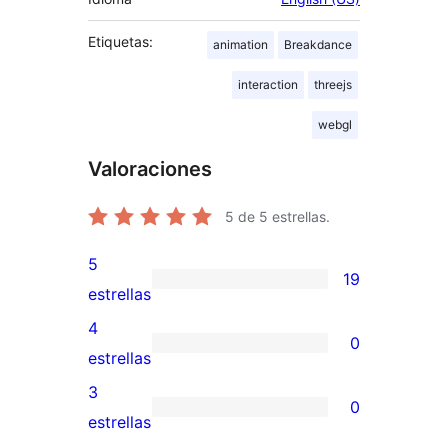
Etiquetas:
animation
Breakdance
interaction
threejs
webgl
Valoraciones
5
de 5 estrellas.
5
19
19
estrellas
valoraciones
4
0
de
0
estrellas
5
valoraciones
3
0
estrellas
de
0
estrellas
4