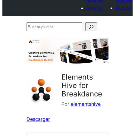
favoritos
favoritos
Acceder
Acceder
Buscar
plugins
Elements
Hive for
Breakdance
Por
elementshive
Descargar