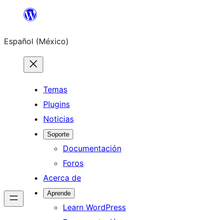
Saltar
al
Español (México)
contenido
Temas
Plugins
Noticias
Soporte
Documentación
Foros
Acerca de
Aprende
Learn WordPress