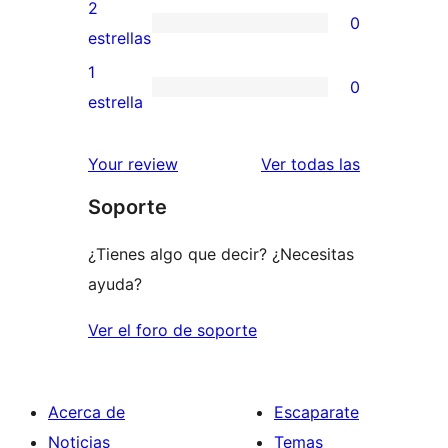
valoraciones
2
0
estrellas
de
0
estrellas
3
valoraciones
1
0
estrellas
de
0
estrella
2
valoraciones
estrellas
de
valoracione
Your review
Ver todas las
1
Soporte
estrellas
¿Tienes algo que decir? ¿Necesitas
ayuda?
Ver el foro de soporte
Acerca de
Escaparate
Noticias
Temas