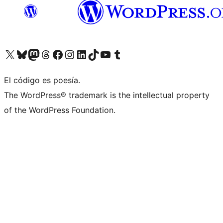
Visita nuestra cuenta de X (anteriormente Twitter)
Visita nuestra cuenta de Bluesky
Visita nuestra cuenta de Mastodon
Visita nuestra cuenta de Threads
Visita nuestra página de Facebook
Visita nuestra cuenta de Instagram
Visita nuestra cuenta de LinkedIn
Visita nuestra cuenta de TikTok
Visita nuestro canal de YouTube
Visita nuestra cuenta de Tumblr
El código es poesía.
The WordPress® trademark is the intellectual property
of the WordPress Foundation.