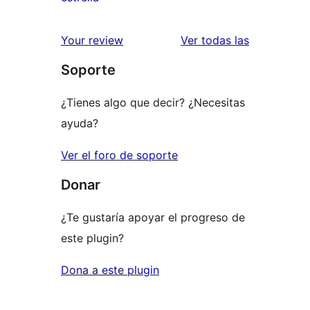
2
valoraciones
estrellas
de
valoracione
Your review
Ver todas las
1
Soporte
estrellas
¿Tienes algo que decir? ¿Necesitas
ayuda?
Ver el foro de soporte
Donar
¿Te gustaría apoyar el progreso de
este plugin?
Dona a este plugin