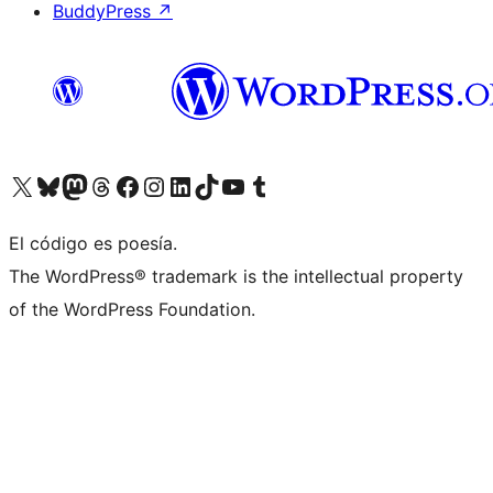
BuddyPress
↗
Visita nuestra cuenta de X (anteriormente Twitter)
Visita nuestra cuenta de Bluesky
Visita nuestra cuenta de Mastodon
Visita nuestra cuenta de Threads
Visita nuestra página de Facebook
Visita nuestra cuenta de Instagram
Visita nuestra cuenta de LinkedIn
Visita nuestra cuenta de TikTok
Visita nuestro canal de YouTube
Visita nuestra cuenta de Tumblr
El código es poesía.
The WordPress® trademark is the intellectual property
of the WordPress Foundation.