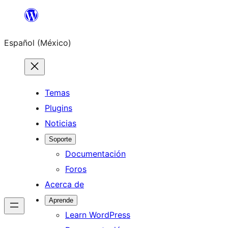
Saltar
al
Español (México)
contenido
Temas
Plugins
Noticias
Soporte
Documentación
Foros
Acerca de
Aprende
Learn WordPress