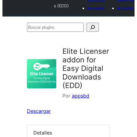
favoritos
favoritos
s (EDD)
Acceder
Acceder
Buscar
plugins
Elite Licenser
addon for
Easy Digital
Downloads
(EDD)
Por
appsbd
Descargar
Detalles