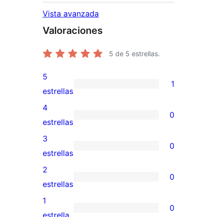
Vista avanzada
Valoraciones
5
de 5 estrellas.
5
1
1
estrellas
valoración
4
0
de
0
estrellas
5
valoraciones
3
0
estrellas
de
0
estrellas
4
valoraciones
2
0
estrellas
de
0
estrellas
3
valoraciones
1
0
estrellas
de
0
estrella