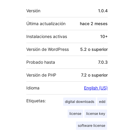
Meta
Versión
1.0.4
Última actualización
hace
2 meses
Instalaciones activas
10+
Versión de WordPress
5.2 o superior
Probado hasta
7.0.3
Versión de PHP
7.2 o superior
Idioma
English (US)
Etiquetas:
digital downloads
edd
license
license key
software license