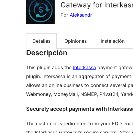
Gateway for Interkas
Por
Aleksandr
Detalles
Opiniones
Instalación
Descripción
This plugin adds the
Interkassa
payment gateway
plugin. Interkassa is an aggregator of payment
allows an online business to connect several 
Webmoney, MoneyMail, NSMEP, Privat24, Yand
Securely accept payments with Interkass
The customer is redirected from your EDD ena
the Interkassa Gateway’s secure servers. After p