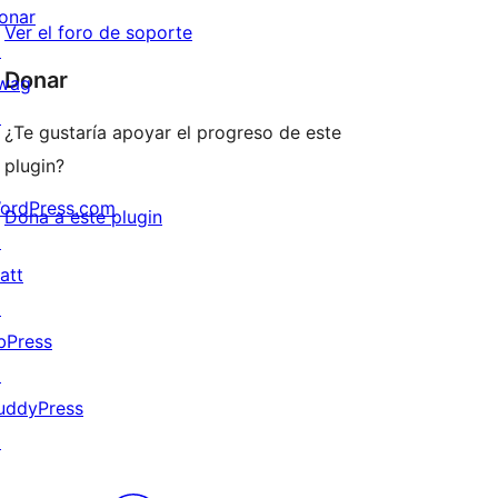
onar
Ver el foro de soporte
↗
Donar
wag
↗
¿Te gustaría apoyar el progreso de este
plugin?
ordPress.com
Dona a este plugin
↗
att
↗
bPress
↗
uddyPress
↗