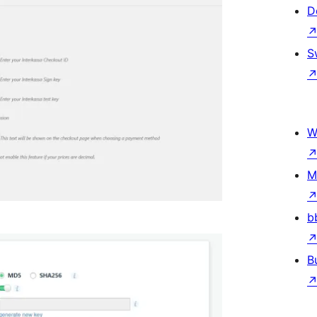
D
S
W
M
b
B