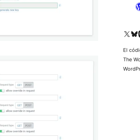
Visita nuestra cuenta de X (an
Visita nues
Vi
El códi
The Wo
WordPr