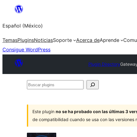
Saltar
al
Español (México)
contenido
Temas
Plugins
Noticias
Soporte
Acerca de
Aprende
Comu
Consigue WordPress
Plugin Directory
Gateway 
Buscar
plugins
Este plugin
no se ha probado con las últimas 3 v
de compatibilidad cuando se usa con las versiones