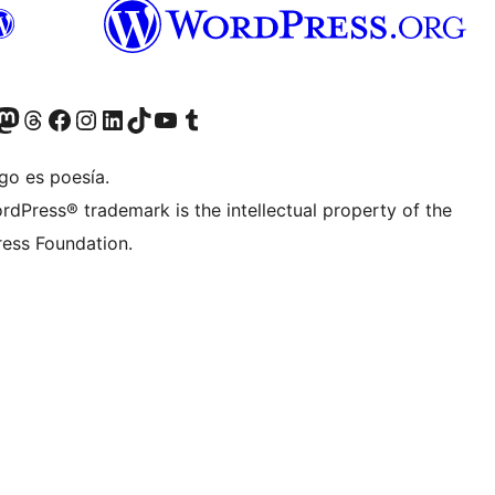
teriormente Twitter)
tra cuenta de Bluesky
sita nuestra cuenta de Mastodon
Visita nuestra cuenta de Threads
Visita nuestra página de Facebook
Visita nuestra cuenta de Instagram
Visita nuestra cuenta de LinkedIn
Visita nuestra cuenta de TikTok
Visita nuestro canal de YouTube
Visita nuestra cuenta de Tumblr
go es poesía.
rdPress® trademark is the intellectual property of the
ess Foundation.