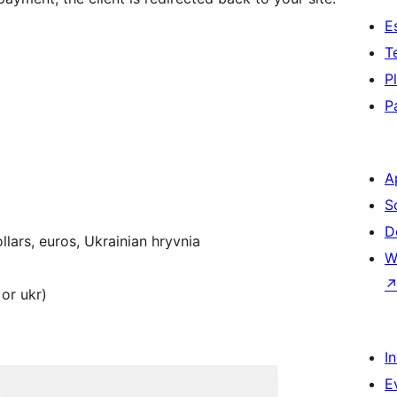
E
T
P
P
A
S
D
llars, euros, Ukrainian hryvnia
W
 or ukr)
I
E