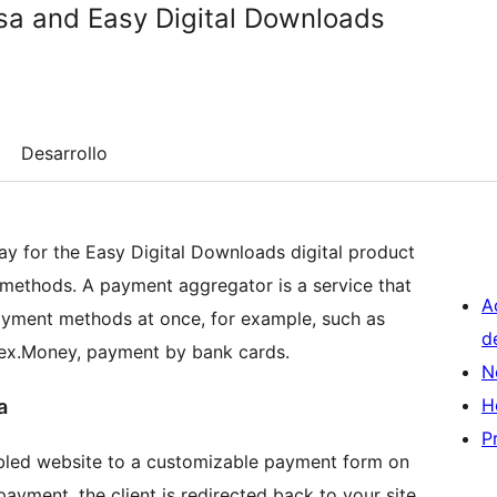
sa and Easy Digital Downloads
Desarrollo
 for the Easy Digital Downloads digital product
 methods. A payment aggregator is a service that
A
payment methods at once, for example, such as
d
ex.Money, payment by bank cards.
N
H
a
P
bled website to a customizable payment form on
ayment, the client is redirected back to your site.