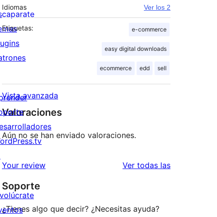
Idiomas
Ver los 2
scaparate
emas
Etiquetas:
e-commerce
lugins
easy digital downloads
atrones
ecommerce
edd
sell
Vista avanzada
prender
Valoraciones
oporte
esarrolladores
Aún no se han enviado valoraciones.
ordPress.tv
↗
valoraciones
Your review
Ver todas las
Soporte
nvolúcrate
¿Tienes algo que decir? ¿Necesitas ayuda?
ventos