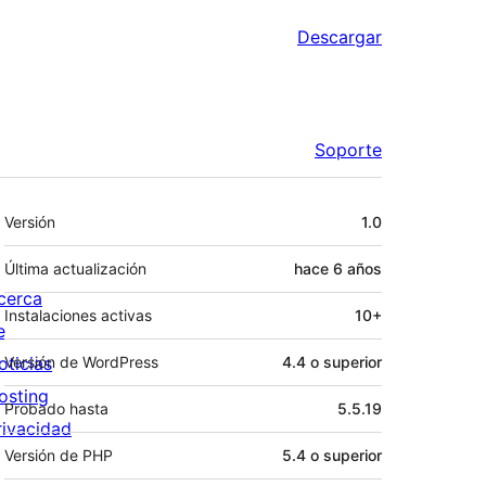
Descargar
Soporte
Meta
Versión
1.0
Última actualización
hace
6 años
cerca
Instalaciones activas
10+
e
oticias
Versión de WordPress
4.4 o superior
osting
Probado hasta
5.5.19
rivacidad
Versión de PHP
5.4 o superior