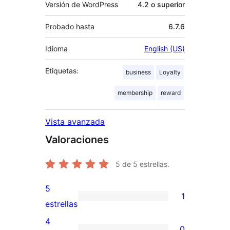
Versión de WordPress
4.2 o superior
Probado hasta
6.7.6
Idioma
English (US)
Etiquetas:
business
Loyalty
membership
reward
Vista avanzada
Valoraciones
5
de 5 estrellas.
5
1
1
estrellas
valoración
4
0