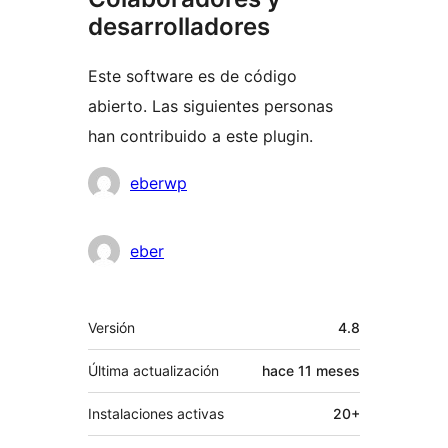
desarrolladores
Este software es de código
abierto. Las siguientes personas
han contribuido a este plugin.
Colaboradores
eberwp
eber
Meta
Versión
4.8
Última actualización
hace
11 meses
Instalaciones activas
20+