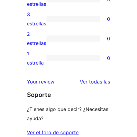
de
0
estrellas
5
valoraciones
3
0
estrellas
de
0
estrellas
4
valoraciones
2
0
estrellas
de
0
estrellas
3
valoraciones
1
0
estrellas
de
0
estrella
2
valoraciones
estrellas
de
valoracione
Your review
Ver todas las
1
Soporte
estrellas
¿Tienes algo que decir? ¿Necesitas
ayuda?
Ver el foro de soporte