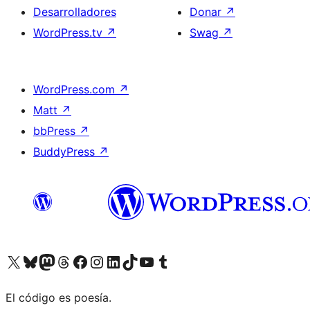
Desarrolladores
Donar
↗
WordPress.tv
↗
Swag
↗
WordPress.com
↗
Matt
↗
bbPress
↗
BuddyPress
↗
Visita nuestra cuenta de X (anteriormente Twitter)
Visita nuestra cuenta de Bluesky
Visita nuestra cuenta de Mastodon
Visita nuestra cuenta de Threads
Visita nuestra página de Facebook
Visita nuestra cuenta de Instagram
Visita nuestra cuenta de LinkedIn
Visita nuestra cuenta de TikTok
Visita nuestro canal de YouTube
Visita nuestra cuenta de Tumblr
El código es poesía.