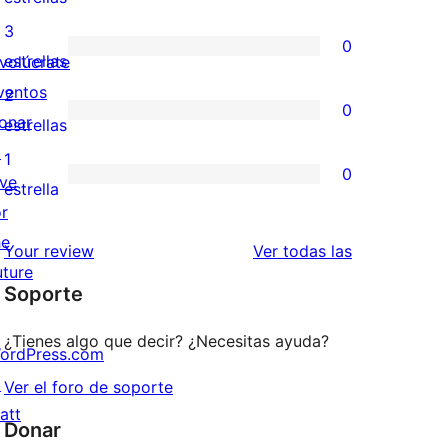
5
valoraciones
3
0
estrellas
de
0
estrellas
nvolúcrate
4
valoraciones
ventos
2
0
estrellas
de
onar
0
estrellas
3
↗
valoraciones
1
0
estrellas
ive
de
0
estrella
or
2
valoraciones
he
estrellas
de
valoraciones
Your review
Ver todas las
uture
1
Soporte
estrellas
¿Tienes algo que decir? ¿Necesitas ayuda?
ordPress.com
↗
Ver el foro de soporte
att
Donar
↗