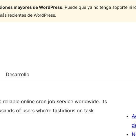
ersiones mayores de WordPress
. Puede que ya no tenga soporte ni 
 más recientes de WordPress.
Desarrollo
eliable online cron job service worldwide. Its
sands of users who’re fastidious on task
A
d
N