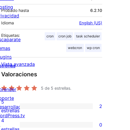
osting
Probado hasta
6.2.10
rivacidad
Idioma
English (US)
Etiquetas:
cron
cron job
task scheduler
scaparate
emas
webcron
wp cron
lugins
Vista avanzada
atrones
Valoraciones
5
de 5 estrellas.
prender
oporte
5
2
esarrolladores
2
estrellas
ordPress.tv
valoraciones
4
↗
0
de
0
estrellas