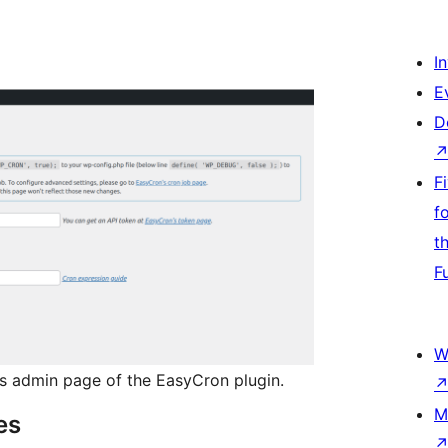
I
E
D
F
f
t
F
W
s admin page of the EasyCron plugin.
M
es