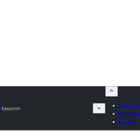
Envía un p
y
Easycron
Mis favorit
Acceder