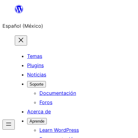
Saltar
al
Español (México)
contenido
Temas
Plugins
Noticias
Soporte
Documentación
Foros
Acerca de
Aprende
Learn WordPress