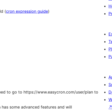
H
ld (
cron expression guide
)
P
E
T
P
P
A
S
need to go to https://www.easycron.com/user/plan to
D
W
 has some advanced features and will