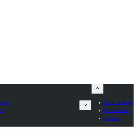
lugin
Envía un plugin
os
Mis favoritos
Acceder