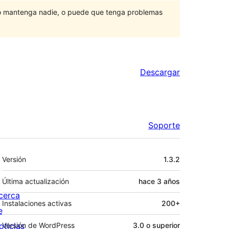
lo mantenga nadie, o puede que tenga problemas
Descargar
Soporte
Meta
Versión
1.3.2
Última actualización
hace
3 años
cerca
Instalaciones activas
200+
e
oticias
Versión de WordPress
3.0 o superior