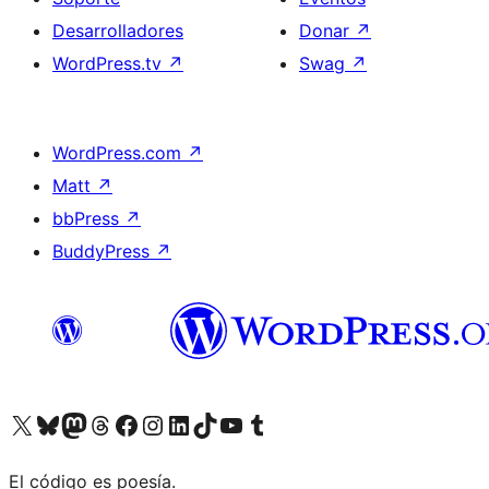
Desarrolladores
Donar
↗
WordPress.tv
↗
Swag
↗
WordPress.com
↗
Matt
↗
bbPress
↗
BuddyPress
↗
Visita nuestra cuenta de X (anteriormente Twitter)
Visita nuestra cuenta de Bluesky
Visita nuestra cuenta de Mastodon
Visita nuestra cuenta de Threads
Visita nuestra página de Facebook
Visita nuestra cuenta de Instagram
Visita nuestra cuenta de LinkedIn
Visita nuestra cuenta de TikTok
Visita nuestro canal de YouTube
Visita nuestra cuenta de Tumblr
El código es poesía.