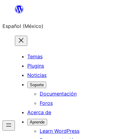
Saltar
al
Español (México)
contenido
Temas
Plugins
Noticias
Soporte
Documentación
Foros
Acerca de
Aprende
Learn WordPress