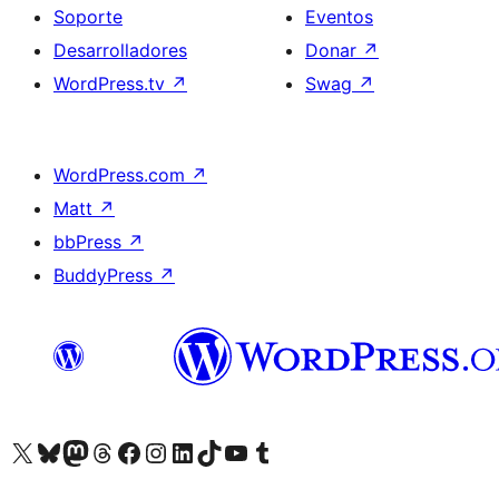
Soporte
Eventos
Desarrolladores
Donar
↗
WordPress.tv
↗
Swag
↗
WordPress.com
↗
Matt
↗
bbPress
↗
BuddyPress
↗
Visita nuestra cuenta de X (anteriormente Twitter)
Visita nuestra cuenta de Bluesky
Visita nuestra cuenta de Mastodon
Visita nuestra cuenta de Threads
Visita nuestra página de Facebook
Visita nuestra cuenta de Instagram
Visita nuestra cuenta de LinkedIn
Visita nuestra cuenta de TikTok
Visita nuestro canal de YouTube
Visita nuestra cuenta de Tumblr