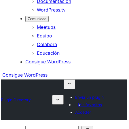
Documentación
WordPress.tv
Comunidad
Meetups
Equipo
Colabora
Educación
Consigue WordPress
Consigue WordPress
Envía un plugin
Plugin Directory
Mis favoritos
Acceder