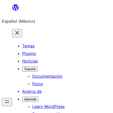
Saltar
al
Español (México)
contenido
Temas
Plugins
Noticias
Soporte
Documentación
Foros
Acerca de
Aprende
Learn WordPress