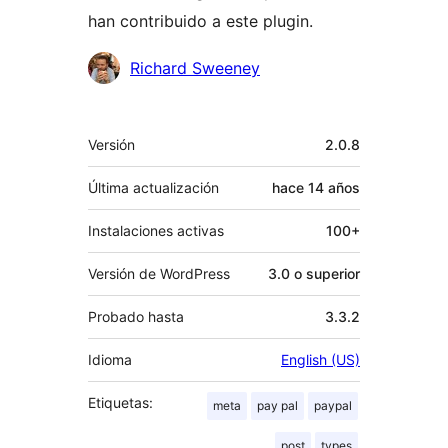
han contribuido a este plugin.
Colaboradores
Richard Sweeney
Meta
Versión
2.0.8
Última actualización
hace
14 años
Instalaciones activas
100+
Versión de WordPress
3.0 o superior
Probado hasta
3.3.2
Idioma
English (US)
Etiquetas:
meta
pay pal
paypal
post
types