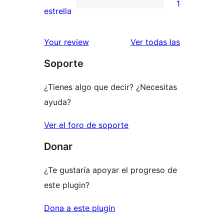
1
estrellas
de
1
estrella
2
valoración
estrellas
de
valoracione
Your review
Ver todas las
1
Soporte
estrellas
¿Tienes algo que decir? ¿Necesitas
ayuda?
Ver el foro de soporte
Donar
¿Te gustaría apoyar el progreso de
este plugin?
Dona a este plugin