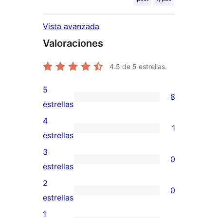
Vista avanzada
Valoraciones
4.5
de 5 estrellas.
5
8
8
estrellas
valoraciones
4
1
de
1
estrellas
5
valoración
3
0
estrellas
de
0
estrellas
4
valoraciones
2
0
estrellas
de
0
estrellas
3
valoraciones
1