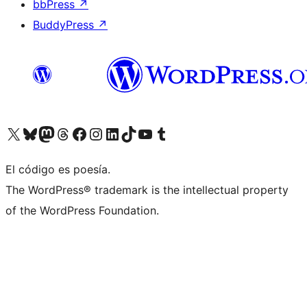
bbPress
↗
BuddyPress
↗
Visita nuestra cuenta de X (anteriormente Twitter)
Visita nuestra cuenta de Bluesky
Visita nuestra cuenta de Mastodon
Visita nuestra cuenta de Threads
Visita nuestra página de Facebook
Visita nuestra cuenta de Instagram
Visita nuestra cuenta de LinkedIn
Visita nuestra cuenta de TikTok
Visita nuestro canal de YouTube
Visita nuestra cuenta de Tumblr
El código es poesía.
The WordPress® trademark is the intellectual property
of the WordPress Foundation.