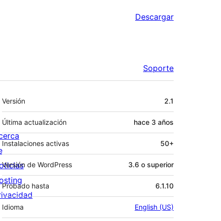
Descargar
Soporte
Meta
Versión
2.1
Última actualización
hace
3 años
cerca
Instalaciones activas
50+
e
oticias
Versión de WordPress
3.6 o superior
osting
Probado hasta
6.1.10
rivacidad
Idioma
English (US)