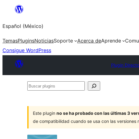
Saltar
al
Español (México)
contenido
Temas
Plugins
Noticias
Soporte
Acerca de
Aprende
Comu
Consigue WordPress
Plugin Direct
Buscar
plugins
Este plugin
no se ha probado con las últimas 3 v
de compatibilidad cuando se usa con las versiones