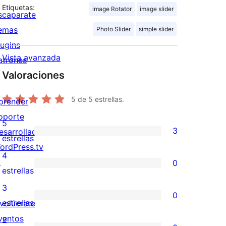
Etiquetas:
image Rotator
image slider
scaparate
emas
Photo Slider
simple slider
lugins
Vista avanzada
atrones
Valoraciones
5
de 5 estrellas.
prender
oporte
5
3
esarrolladores
3
estrellas
ordPress.tv
valoraciones
4
↗
0
de
0
estrellas
5
valoraciones
3
0
estrellas
de
0
estrellas
nvolúcrate
4
valoraciones
ventos
2