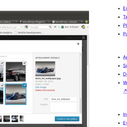
E
T
P
P
A
S
D
W
I
E