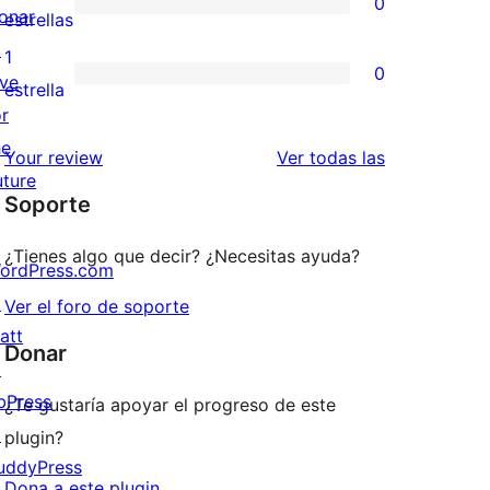
0
estrellas
de
onar
0
estrellas
3
↗
valoraciones
1
0
estrellas
ive
de
0
estrella
or
2
valoraciones
he
estrellas
de
valoraciones
Your review
Ver todas las
uture
1
Soporte
estrellas
¿Tienes algo que decir? ¿Necesitas ayuda?
ordPress.com
↗
Ver el foro de soporte
att
Donar
↗
bPress
¿Te gustaría apoyar el progreso de este
↗
plugin?
uddyPress
Dona a este plugin