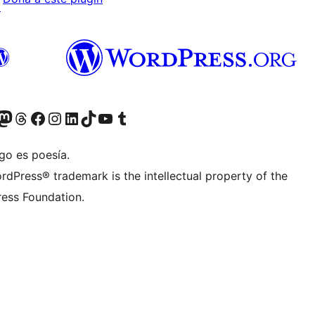
↗
teriormente Twitter)
tra cuenta de Bluesky
sita nuestra cuenta de Mastodon
Visita nuestra cuenta de Threads
Visita nuestra página de Facebook
Visita nuestra cuenta de Instagram
Visita nuestra cuenta de LinkedIn
Visita nuestra cuenta de TikTok
Visita nuestro canal de YouTube
Visita nuestra cuenta de Tumblr
go es poesía.
rdPress® trademark is the intellectual property of the
ess Foundation.