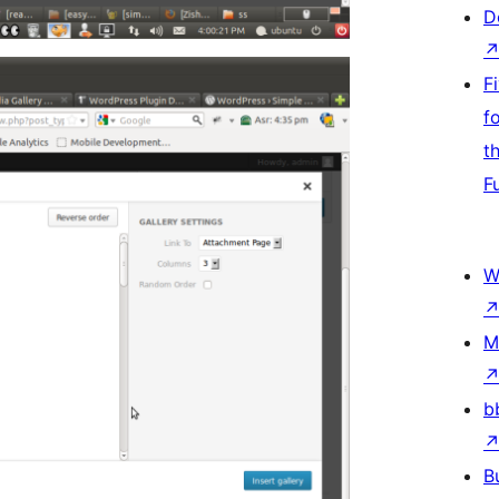
D
F
f
t
F
W
M
b
B