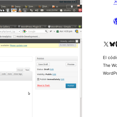
Visita nuestra cuenta de X (an
Visita nues
Vi
El códi
The Wo
WordPr