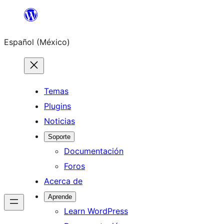
Saltar
al
Español (México)
contenido
Temas
Plugins
Noticias
Soporte
Documentación
Foros
Acerca de
Aprende
Learn WordPress