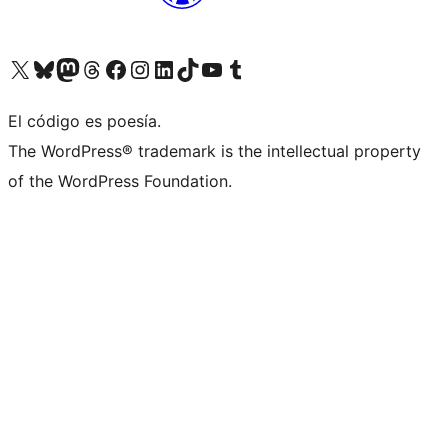
Visita nuestra cuenta de X (anteriormente Twitter)
Visita nuestra cuenta de Bluesky
Visita nuestra cuenta de Mastodon
Visita nuestra cuenta de Threads
Visita nuestra página de Facebook
Visita nuestra cuenta de Instagram
Visita nuestra cuenta de LinkedIn
Visita nuestra cuenta de TikTok
Visita nuestro canal de YouTube
Visita nuestra cuenta de Tumblr
El código es poesía.
The WordPress® trademark is the intellectual property
of the WordPress Foundation.