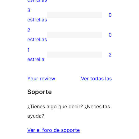
5
valoraciones
3
0
estrellas
de
0
estrellas
4
valoraciones
2
0
estrellas
de
0
estrellas
3
valoraciones
1
2
estrellas
de
2
estrella
2
valoraciones
estrellas
de
valoracione
Your review
Ver todas las
1
Soporte
estrellas
¿Tienes algo que decir? ¿Necesitas
ayuda?
Ver el foro de soporte