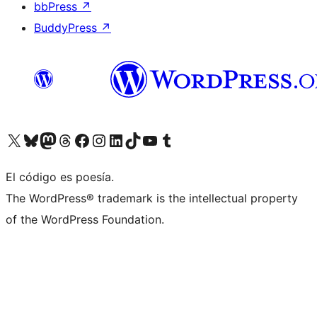
bbPress
↗
BuddyPress
↗
Visita nuestra cuenta de X (anteriormente Twitter)
Visita nuestra cuenta de Bluesky
Visita nuestra cuenta de Mastodon
Visita nuestra cuenta de Threads
Visita nuestra página de Facebook
Visita nuestra cuenta de Instagram
Visita nuestra cuenta de LinkedIn
Visita nuestra cuenta de TikTok
Visita nuestro canal de YouTube
Visita nuestra cuenta de Tumblr
El código es poesía.
The WordPress® trademark is the intellectual property
of the WordPress Foundation.