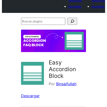
favoritos
favoritos
Acceder
Acceder
Buscar
plugins
Easy
Accordion
Block
Por
Binsaifullah
Descargar