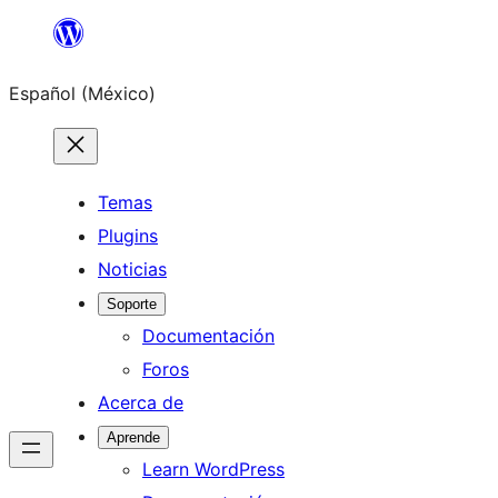
Saltar
al
Español (México)
contenido
Temas
Plugins
Noticias
Soporte
Documentación
Foros
Acerca de
Aprende
Learn WordPress