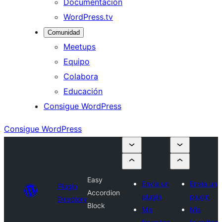
Documentación
WordPress.tv
Comunidad
Meetups
Equipo
Colabora
Educación
Consigue WordPress
Consigue WordPress
Easy
Envía un
Envía un
Plugin
Accordion
plugin
plugin
Directory
Block
Mis
Mis