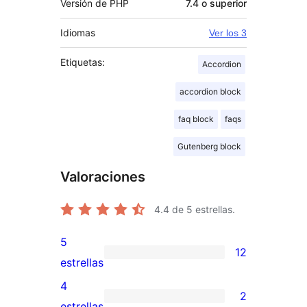
Versión de PHP
7.4 o superior
Idiomas
Ver los 3
Etiquetas:
Accordion
accordion block
faq block
faqs
Gutenberg block
Valoraciones
4.4
de 5 estrellas.
5
12
12
estrellas
valoraciones
4
2
de
2
estrellas