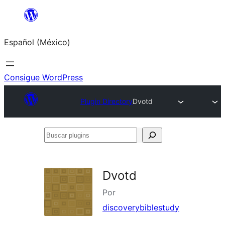
Saltar
al
Español (México)
contenido
Consigue WordPress
Plugin Directory
Dvotd
Buscar
plugins
Dvotd
Por
discoverybiblestudy