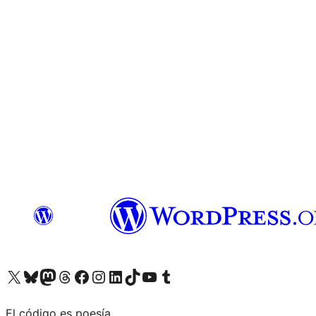
Visita nuestra cuenta de X (anteriormente Twitter)
Visita nuestra cuenta de Bluesky
Visita nuestra cuenta de Mastodon
Visita nuestra cuenta de Threads
Visita nuestra página de Facebook
Visita nuestra cuenta de Instagram
Visita nuestra cuenta de LinkedIn
Visita nuestra cuenta de TikTok
Visita nuestro canal de YouTube
Visita nuestra cuenta de Tumblr
El código es poesía.