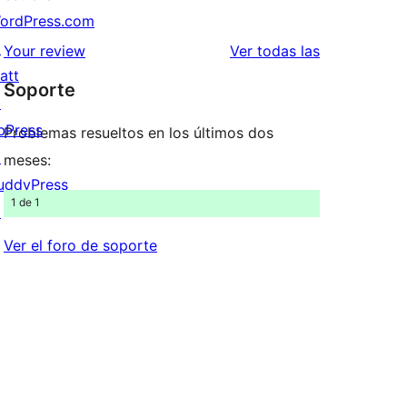
2
valoraciones
ordPress.com
estrellas
de
↗
valoraciones
Your review
Ver todas las
1
att
Soporte
estrellas
↗
bPress
Problemas resueltos en los últimos dos
↗
meses:
uddyPress
1 de 1
↗
Ver el foro de soporte