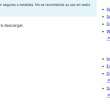
ser seguras o estables. No se recomienda su uso en webs
A
S
D
ra descargar.
W
I
E
D
S