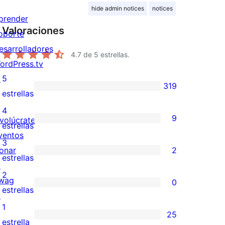
hide admin notices
notices
prender
Valoraciones
oporte
esarrolladores
4.7
de 5 estrellas.
ordPress.tv
5
↗
319
319
estrellas
valoraciones
4
9
nvolúcrate
de
9
estrellas
ventos
5
valoraciones
3
onar
2
estrellas
de
2
estrellas
↗
4
valoraciones
2
wag
0
estrellas
de
0
estrellas
↗
3
valoraciones
1
25
estrellas
de
25
estrella