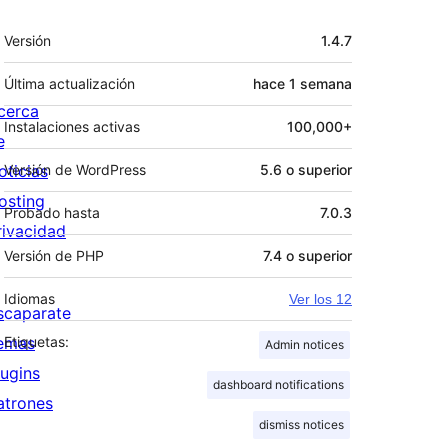
Meta
Versión
1.4.7
Última actualización
hace
1 semana
cerca
Instalaciones activas
100,000+
e
oticias
Versión de WordPress
5.6 o superior
osting
Probado hasta
7.0.3
rivacidad
Versión de PHP
7.4 o superior
Idiomas
Ver los 12
scaparate
emas
Etiquetas:
Admin notices
lugins
dashboard notifications
atrones
dismiss notices