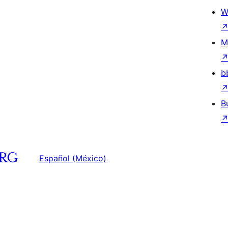
W
M
b
B
Español (México)