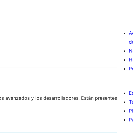
A
d
N
H
P
E
os avanzados y los desarrolladores. Están presentes
T
P
P