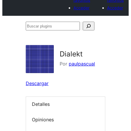
favoritos
favoritos
Acceder
Acceder
Buscar
plugins
Dialekt
Por
paulpascual
Descargar
Detalles
Opiniones