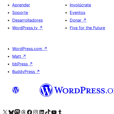
Aprender
Involúcrate
Soporte
Eventos
Desarrolladores
Donar
↗
WordPress.tv
↗
Five for the Future
WordPress.com
↗
Matt
↗
bbPress
↗
BuddyPress
↗
Visita nuestra cuenta de X (anteriormente Twitter)
Visita nuestra cuenta de Bluesky
Visita nuestra cuenta de Mastodon
Visita nuestra cuenta de Threads
Visita nuestra página de Facebook
Visita nuestra cuenta de Instagram
Visita nuestra cuenta de LinkedIn
Visita nuestra cuenta de TikTok
Visita nuestro canal de YouTube
Visita nuestra cuenta de Tumblr