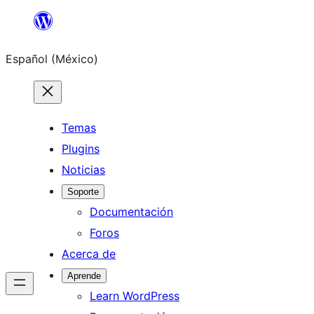
Saltar
al
Español (México)
contenido
Temas
Plugins
Noticias
Soporte
Documentación
Foros
Acerca de
Aprende
Learn WordPress