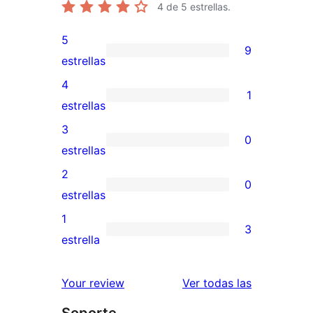
4
de 5 estrellas.
5
9
9
estrellas
valoraciones
4
1
de
1
estrellas
5
valoración
3
0
estrellas
de
0
estrellas
4
valoraciones
2
0
estrellas
de
0
estrellas
3
valoraciones
1
3
estrellas
de
3
estrella
2
valoraciones
estrellas
de
valoracione
Your review
Ver todas las
1
Soporte