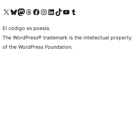
Visita nuestra cuenta de X (anteriormente Twitter)
Visita nuestra cuenta de Bluesky
Visita nuestra cuenta de Mastodon
Visita nuestra cuenta de Threads
Visita nuestra página de Facebook
Visita nuestra cuenta de Instagram
Visita nuestra cuenta de LinkedIn
Visita nuestra cuenta de TikTok
Visita nuestro canal de YouTube
Visita nuestra cuenta de Tumblr
El código es poesía.
The WordPress® trademark is the intellectual property
of the WordPress Foundation.