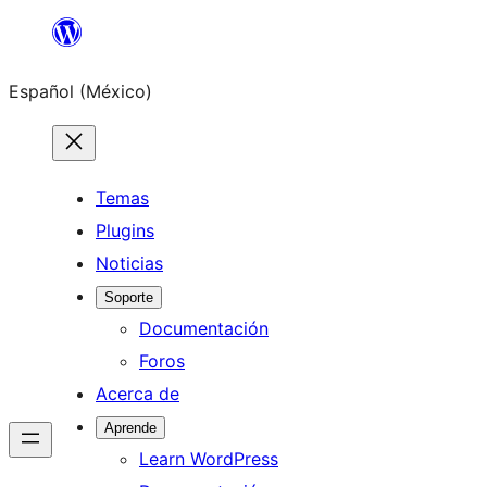
Saltar
al
Español (México)
contenido
Temas
Plugins
Noticias
Soporte
Documentación
Foros
Acerca de
Aprende
Learn WordPress