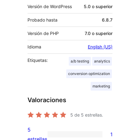
Versión de WordPress
5.0 o superior
Probado hasta
6.8.7
Versión de PHP
7.0 o superior
Idioma
English (US)
Etiquetas:
a/b testing
analytics
conversion optimization
marketing
Valoraciones
5
de 5 estrellas.
5
1
1
estrellas