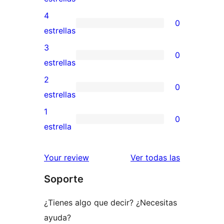
valoración
4
0
de
0
estrellas
5
valoraciones
3
0
estrellas
de
0
estrellas
4
valoraciones
2
0
estrellas
de
0
estrellas
3
valoraciones
1
0
estrellas
de
0
estrella
2
valoraciones
estrellas
de
valoracione
Your review
Ver todas las
1
Soporte
estrellas
¿Tienes algo que decir? ¿Necesitas
ayuda?