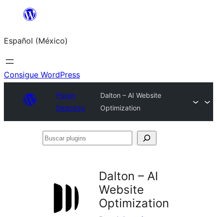
Saltar
al
Español (México)
contenido
Consigue WordPress
Plugin
Dalton – AI Website
Directory
Optimization
Buscar
plugins
Dalton – AI
Website
Optimization