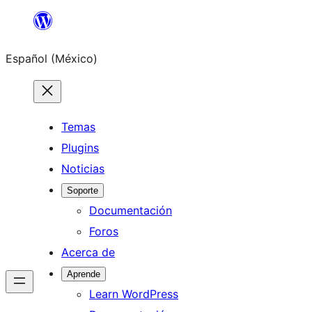
Saltar
al
Español (México)
contenido
Temas
Plugins
Noticias
Soporte
Documentación
Foros
Acerca de
Aprende
Learn WordPress