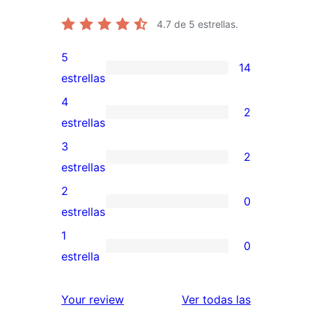
4.7
de 5 estrellas.
5
14
14
estrellas
valoraciones
4
2
de
2
estrellas
5
valoraciones
3
2
estrellas
de
2
estrellas
4
valoraciones
2
0
estrellas
de
0
estrellas
3
valoraciones
1
0
estrellas
de
0
estrella
2
valoraciones
estrellas
de
valoracione
Your review
Ver todas las