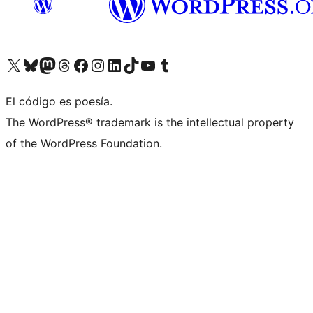
Visita nuestra cuenta de X (anteriormente Twitter)
Visita nuestra cuenta de Bluesky
Visita nuestra cuenta de Mastodon
Visita nuestra cuenta de Threads
Visita nuestra página de Facebook
Visita nuestra cuenta de Instagram
Visita nuestra cuenta de LinkedIn
Visita nuestra cuenta de TikTok
Visita nuestro canal de YouTube
Visita nuestra cuenta de Tumblr
El código es poesía.
The WordPress® trademark is the intellectual property
of the WordPress Foundation.