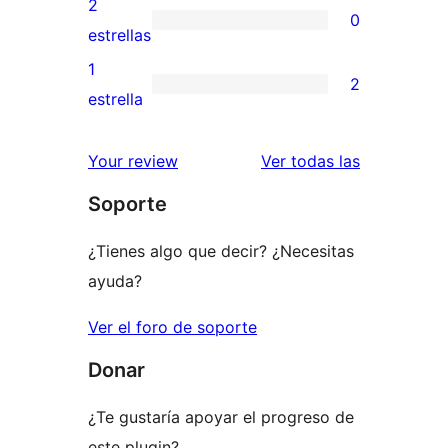
2
0
estrellas
de
0
estrellas
3
valoraciones
1
2
estrellas
de
2
estrella
2
valoraciones
estrellas
de
valoracione
Your review
Ver todas las
1
Soporte
estrellas
¿Tienes algo que decir? ¿Necesitas
ayuda?
Ver el foro de soporte
Donar
¿Te gustaría apoyar el progreso de
este plugin?