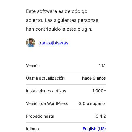
Este software es de código
abierto. Las siguientes personas
han contribuido a este plugin.
Colaboradores
pankajbiswas
Meta
Versión
1.1.1
Última actualización
hace
9 años
Instalaciones activas
1,000+
Versión de WordPress
3.0 o superior
Probado hasta
3.4.2
Idioma
English (US)