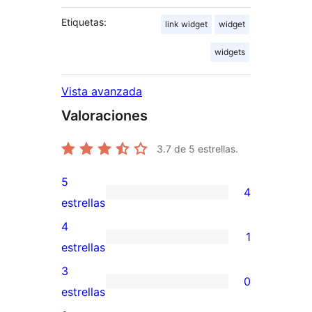
Etiquetas:
link widget
widget
widgets
Vista avanzada
Valoraciones
3.7
de 5 estrellas.
5
4
4
estrellas
valoraciones
4
1
de
1
estrellas
5
valoración
3
0
estrellas
de
0
estrellas
4
valoraciones