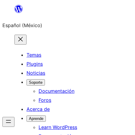
Saltar
al
Español (México)
contenido
Temas
Plugins
Noticias
Soporte
Documentación
Foros
Acerca de
Aprende
Learn WordPress