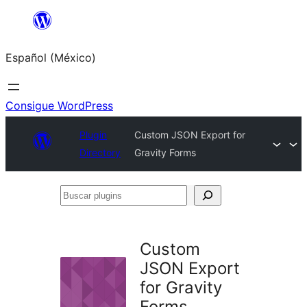
Saltar
al
Español (México)
contenido
Consigue WordPress
Plugin
Custom JSON Export for
Directory
Gravity Forms
Buscar
plugins
Custom
JSON Export
for Gravity
Forms