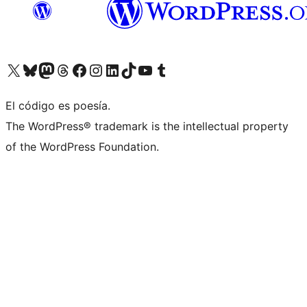
Visita nuestra cuenta de X (anteriormente Twitter)
Visita nuestra cuenta de Bluesky
Visita nuestra cuenta de Mastodon
Visita nuestra cuenta de Threads
Visita nuestra página de Facebook
Visita nuestra cuenta de Instagram
Visita nuestra cuenta de LinkedIn
Visita nuestra cuenta de TikTok
Visita nuestro canal de YouTube
Visita nuestra cuenta de Tumblr
El código es poesía.
The WordPress® trademark is the intellectual property
of the WordPress Foundation.