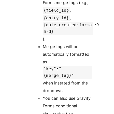
Forms merge tags (e.g.,
,
{field_id}
,
{entry_id}
{date_created:format:Y-
m-d}
).
Merge tags will be
automatically formatted
as
"key":"
{merge_tag}"
when inserted from the
dropdown.
You can also use Gravity
Forms conditional
shortcodes (e.g.,