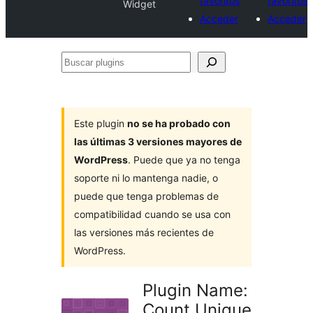
favoritos
favoritos
Widget
Acceder
Acceder
Buscar
plugins
Este plugin
no se ha probado con
las últimas 3 versiones mayores de
WordPress
. Puede que ya no tenga
soporte ni lo mantenga nadie, o
puede que tenga problemas de
compatibilidad cuando se usa con
las versiones más recientes de
WordPress.
Plugin Name:
Count Unique