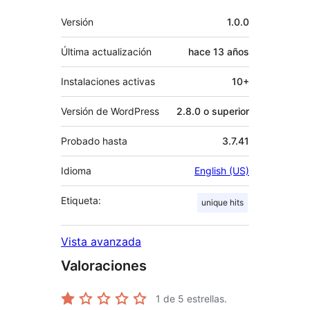
Meta
Versión
1.0.0
Última actualización
hace
13 años
Instalaciones activas
10+
Versión de WordPress
2.8.0 o superior
Probado hasta
3.7.41
Idioma
English (US)
Etiqueta:
unique hits
Vista avanzada
Valoraciones
1
de 5 estrellas.