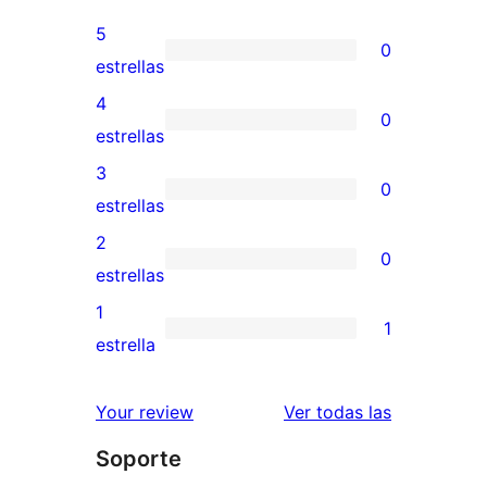
5
0
0
estrellas
valoraciones
4
0
de
0
estrellas
5
valoraciones
3
0
estrellas
de
0
estrellas
4
valoraciones
2
0
estrellas
de
0
estrellas
3
valoraciones
1
1
estrellas
de
1
estrella
2
valoración
estrellas
de
valoracione
Your review
Ver todas las
1
Soporte
estrellas