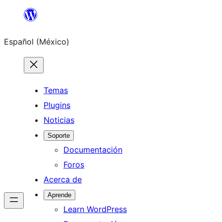
Saltar
al
Español (México)
contenido
Temas
Plugins
Noticias
Soporte
Documentación
Foros
Acerca de
Aprende
Learn WordPress