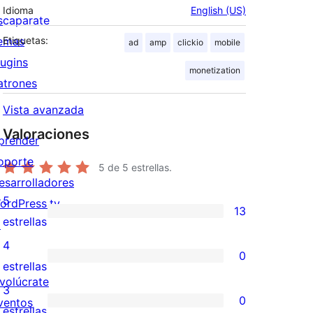
Idioma
English (US)
scaparate
emas
Etiquetas:
ad
amp
clickio
mobile
lugins
monetization
atrones
Vista avanzada
Valoraciones
prender
oporte
5
de 5 estrellas.
esarrolladores
5
ordPress.tv
13
13
estrellas
↗
valoraciones
4
0
de
0
estrellas
nvolúcrate
5
valoraciones
3
0
ventos
estrellas
de
0
estrellas