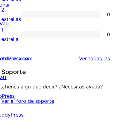
onar
4
valoraciones
2
↗
0
estrellas
de
0
estrellas
wag
3
valoraciones
1
↗
0
estrellas
de
0
estrella
2
valoraciones
estrellas
de
valoraciones
ordPress.com
Your review
Ver todas las
1
↗
Soporte
estrellas
att
↗
¿Tienes algo que decir? ¿Necesitas ayuda?
bPress
Ver el foro de soporte
↗
uddyPress
↗