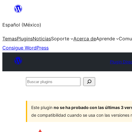
Saltar
al
Español (México)
contenido
Temas
Plugins
Noticias
Soporte
Acerca de
Aprende
Comu
Consigue WordPress
Plugin Dire
Buscar
plugins
Este plugin
no se ha probado con las últimas 3 v
de compatibilidad cuando se usa con las versiones