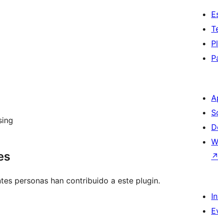
E
T
P
P
A
S
sing
D
W
es
tes personas han contribuido a este plugin.
I
E