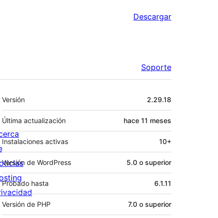
Descargar
Soporte
Meta
Versión
2.29.18
Última actualización
hace
11 meses
cerca
Instalaciones activas
10+
e
oticias
Versión de WordPress
5.0 o superior
osting
Probado hasta
6.1.11
rivacidad
Versión de PHP
7.0 o superior