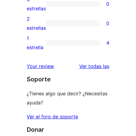
0
estrellas
de
0
estrellas
4
valoraciones
2
0
estrellas
de
0
estrellas
3
valoraciones
1
4
estrellas
de
4
estrella
2
valoraciones
estrellas
de
valoracione
Your review
Ver todas las
1
Soporte
estrellas
¿Tienes algo que decir? ¿Necesitas
ayuda?
Ver el foro de soporte
Donar