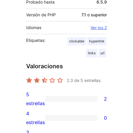
Probado hasta
6.5.9
Versión de PHP
7.1 o superior
Idiomas
Ver los 2
Etiquetas:
clickable
hyperlink
links
url
Valoraciones
2.3
de 5 estrellas.
5
2
2
estrellas
valoraciones
4
0
de
0
estrellas
5
valoraciones
3