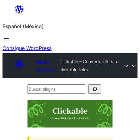
Saltar
al
Español (México)
contenido
Consigue WordPress
Plugin
Clickable – Converts URLs to
Directory
clickable links
Buscar
plugins