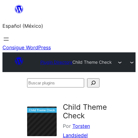
Saltar
al
Español (México)
contenido
Consigue WordPress
Plugin Directory
Child Theme Check
Buscar
plugins
Child Theme
Check
Por
Torsten
Landsiedel