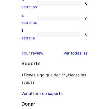
0
estrellas
de
0
estrellas
4
valoraciones
2
0
estrellas
de
0
estrellas
3
valoraciones
1
0
estrellas
de
0
estrella
2
valoraciones
estrellas
de
valoracione
Your review
Ver todas las
1
Soporte
estrellas
¿Tienes algo que decir? ¿Necesitas
ayuda?
Ver el foro de soporte
Donar