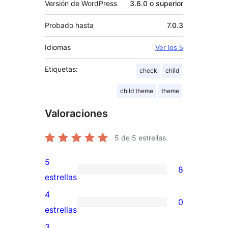
Versión de WordPress
3.6.0 o superior
Probado hasta
7.0.3
Idiomas
Ver los 5
Etiquetas:
check
child
child theme
theme
Valoraciones
5
de 5 estrellas.
5
8
8
estrellas
valoraciones
4
0
de
0
estrellas
5
valoraciones
3