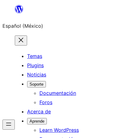
Saltar
al
Español (México)
contenido
Temas
Plugins
Noticias
Soporte
Documentación
Foros
Acerca de
Aprende
Learn WordPress