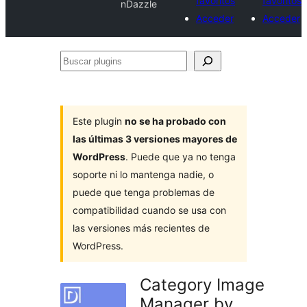
favoritos
favoritos
nDazzle
Acceder
Acceder
Buscar
plugins
Este plugin
no se ha probado con
las últimas 3 versiones mayores de
WordPress
. Puede que ya no tenga
soporte ni lo mantenga nadie, o
puede que tenga problemas de
compatibilidad cuando se usa con
las versiones más recientes de
WordPress.
Category Image
Manager by