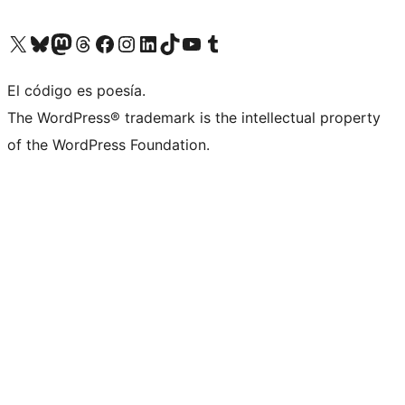
Visita nuestra cuenta de X (anteriormente Twitter)
Visita nuestra cuenta de Bluesky
Visita nuestra cuenta de Mastodon
Visita nuestra cuenta de Threads
Visita nuestra página de Facebook
Visita nuestra cuenta de Instagram
Visita nuestra cuenta de LinkedIn
Visita nuestra cuenta de TikTok
Visita nuestro canal de YouTube
Visita nuestra cuenta de Tumblr
El código es poesía.
The WordPress® trademark is the intellectual property
of the WordPress Foundation.