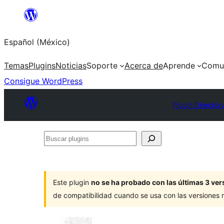
Saltar
al
Español (México)
contenido
Temas
Plugins
Noticias
Soporte
Acerca de
Aprende
Comu
Consigue WordPress
Plugin Director
Buscar
plugins
Este plugin
no se ha probado con las últimas 3 v
de compatibilidad cuando se usa con las versiones