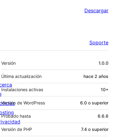
Descargar
Soporte
Meta
Versión
1.0.0
Última actualización
hace
2 años
cerca
Instalaciones activas
10+
e
oticias
Versión de WordPress
6.0 o superior
osting
Probado hasta
6.6.6
rivacidad
Versión de PHP
7.4 o superior