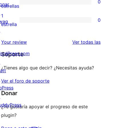
0
estrellas
onar
de
0
estrellas
↗
3
valoraciones
1
0
wag
estrellas
de
0
estrella
↗
2
valoraciones
estrellas
de
valoraciones
Your review
Ver todas las
1
ordPress.com
Soporte
estrellas
↗
¿Tienes algo que decir? ¿Necesitas ayuda?
att
↗
Ver el foro de soporte
bPress
Donar
↗
uddyPress
¿Te gustaría apoyar el progreso de este
↗
plugin?