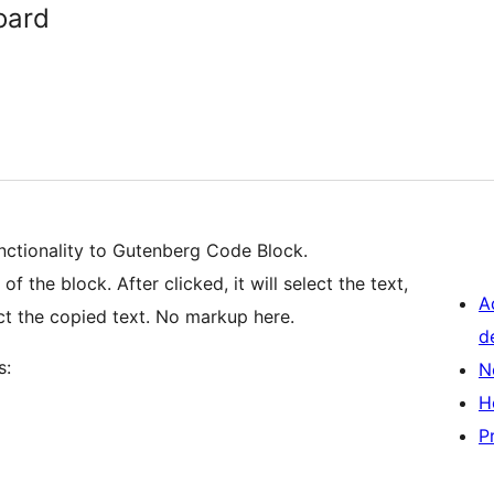
oard
unctionality to Gutenberg Code Block.
of the block. After clicked, it will select the text,
A
copy to clipboard, and after copy it will deselect the copied text. No markup here.
d
s:
N
H
P