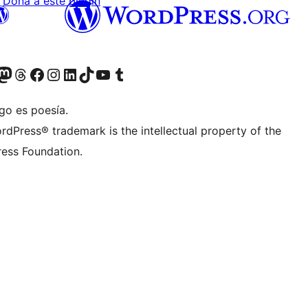
Dona a este plugin
teriormente Twitter)
tra cuenta de Bluesky
sita nuestra cuenta de Mastodon
Visita nuestra cuenta de Threads
Visita nuestra página de Facebook
Visita nuestra cuenta de Instagram
Visita nuestra cuenta de LinkedIn
Visita nuestra cuenta de TikTok
Visita nuestro canal de YouTube
Visita nuestra cuenta de Tumblr
go es poesía.
rdPress® trademark is the intellectual property of the
ess Foundation.