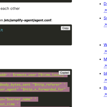
D
 each other
S
W
M
b
B