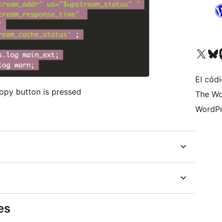
Visita nuestra cuenta de X (an
Visita nues
Vi
El códi
opy button is pressed
The Wo
WordPr
es