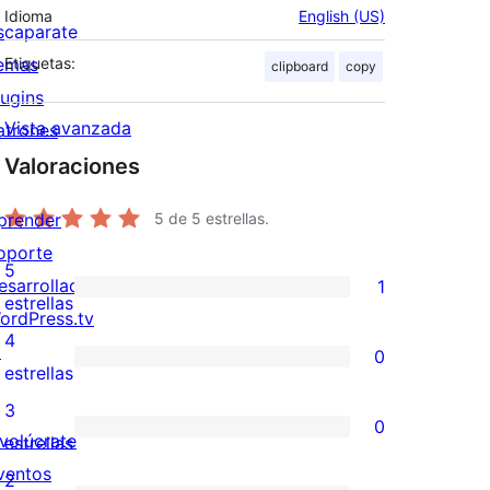
Idioma
English (US)
scaparate
emas
Etiquetas:
clipboard
copy
lugins
Vista avanzada
atrones
Valoraciones
prender
5
de 5 estrellas.
oporte
5
esarrolladores
1
1
estrellas
ordPress.tv
valoración
4
↗
0
de
0
estrellas
5
valoraciones
3
0
estrellas
de
nvolúcrate
0
estrellas
4
ventos
valoraciones
2