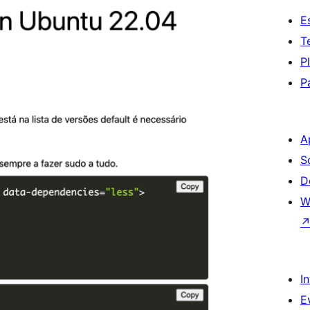
E
T
P
P
A
S
D
W
I
E