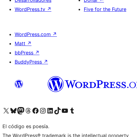
Desarrolladores
Donar
↗
WordPress.tv
↗
Five for the Future
WordPress.com
↗
Matt
↗
bbPress
↗
BuddyPress
↗
Visita nuestra cuenta de X (anteriormente Twitter)
Visita nuestra cuenta de Bluesky
Visita nuestra cuenta de Mastodon
Visita nuestra cuenta de Threads
Visita nuestra página de Facebook
Visita nuestra cuenta de Instagram
Visita nuestra cuenta de LinkedIn
Visita nuestra cuenta de TikTok
Visita nuestro canal de YouTube
Visita nuestra cuenta de Tumblr
El código es poesía.
The WordPress® trademark is the intellectual property