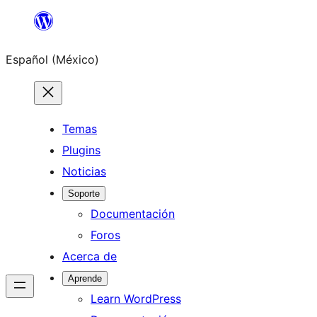
Saltar
al
Español (México)
contenido
Temas
Plugins
Noticias
Soporte
Documentación
Foros
Acerca de
Aprende
Learn WordPress