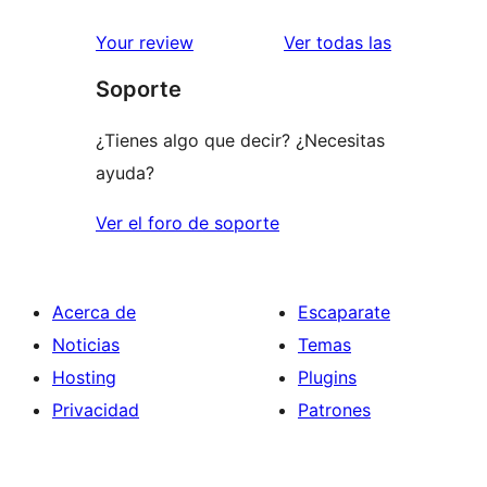
2
valoraciones
estrellas
de
valoracione
Your review
Ver todas las
1
Soporte
estrellas
¿Tienes algo que decir? ¿Necesitas
ayuda?
Ver el foro de soporte
Acerca de
Escaparate
Noticias
Temas
Hosting
Plugins
Privacidad
Patrones