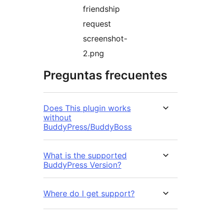
friendship
request
screenshot-
2.png
Preguntas frecuentes
Does This plugin works
without
BuddyPress/BuddyBoss
What is the supported
BuddyPress Version?
Where do I get support?