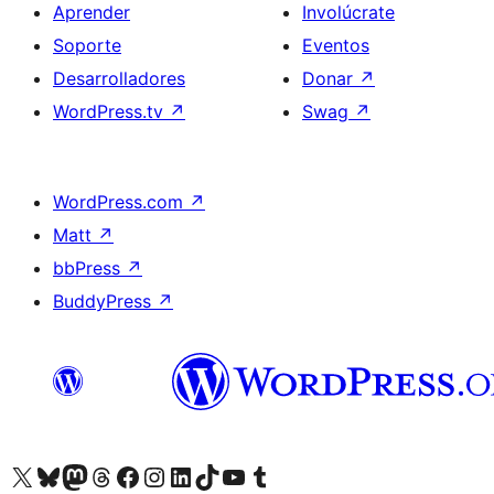
Aprender
Involúcrate
Soporte
Eventos
Desarrolladores
Donar
↗
WordPress.tv
↗
Swag
↗
WordPress.com
↗
Matt
↗
bbPress
↗
BuddyPress
↗
Visita nuestra cuenta de X (anteriormente Twitter)
Visita nuestra cuenta de Bluesky
Visita nuestra cuenta de Mastodon
Visita nuestra cuenta de Threads
Visita nuestra página de Facebook
Visita nuestra cuenta de Instagram
Visita nuestra cuenta de LinkedIn
Visita nuestra cuenta de TikTok
Visita nuestro canal de YouTube
Visita nuestra cuenta de Tumblr