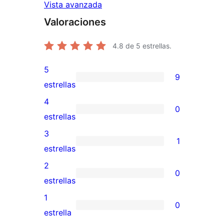
Vista avanzada
Valoraciones
4.8
de 5 estrellas.
5
9
9
estrellas
valoraciones
4
0
de
0
estrellas
5
valoraciones
3
1
estrellas
de
1
estrellas
4
valoración
2
0
estrellas
de
0
estrellas
3
valoraciones
1
0
estrellas
de
0
estrella