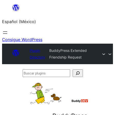
Saltar
al
Español (México)
contenido
Consigue WordPress
Plugin
BuddyPress Extended
Directory
Friendship Request
Buscar
plugins