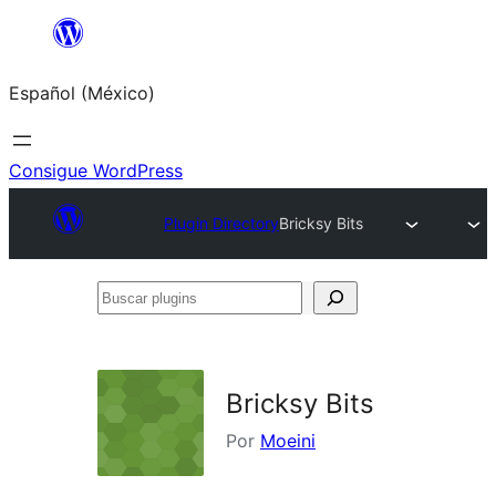
Saltar
al
Español (México)
contenido
Consigue WordPress
Plugin Directory
Bricksy Bits
Buscar
plugins
Bricksy Bits
Por
Moeini