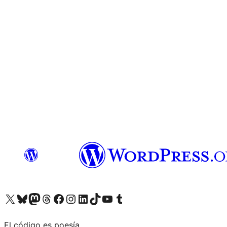
Visita nuestra cuenta de X (anteriormente Twitter)
Visita nuestra cuenta de Bluesky
Visita nuestra cuenta de Mastodon
Visita nuestra cuenta de Threads
Visita nuestra página de Facebook
Visita nuestra cuenta de Instagram
Visita nuestra cuenta de LinkedIn
Visita nuestra cuenta de TikTok
Visita nuestro canal de YouTube
Visita nuestra cuenta de Tumblr
El código es poesía.