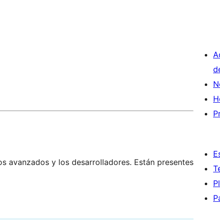
A
d
N
H
P
E
os avanzados y los desarrolladores. Están presentes
T
P
P