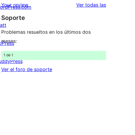
estrellas
de
valoraciones
Your review
Ver todas las
ordPress.com
1
↗
Soporte
estrellas
att
Problemas resueltos en los últimos dos
↗
meses:
bPress
↗
1 de 1
uddyPress
Ver el foro de soporte
↗