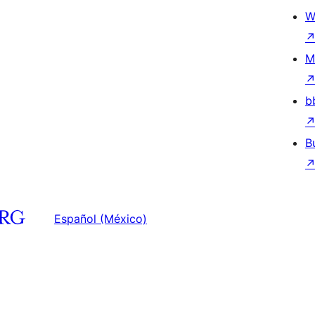
W
M
b
B
Español (México)