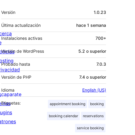
Meta
Versión
1.0.23
Última actualización
hace
1 semana
cerca
Instalaciones activas
700+
e
oticias
Versión de WordPress
5.2 o superior
osting
Probado hasta
7.0.3
rivacidad
Versión de PHP
7.4 o superior
Idioma
English (US)
scaparate
emas
Etiquetas:
appointment booking
booking
lugins
booking calendar
reservations
atrones
service booking