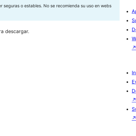
ser seguras o estables. No se recomienda su uso en webs
A
S
D
ra descargar.
W
I
E
D
S