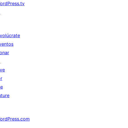
ordPress.tv
↗
nvolúcrate
ventos
onar
↗
ive
or
he
uture
ordPress.com
↗