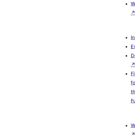
W
I
E
D
F
f
t
F
W