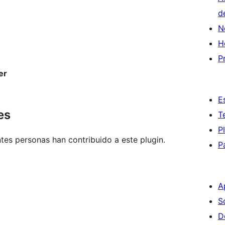
d
N
H
P
er
E
es
T
P
tes personas han contribuido a este plugin.
P
A
S
D