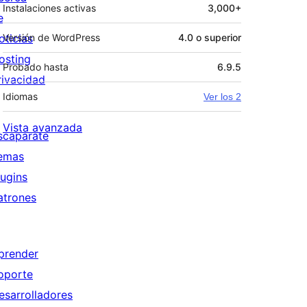
Instalaciones activas
3,000+
e
oticias
Versión de WordPress
4.0 o superior
osting
Probado hasta
6.9.5
rivacidad
Idiomas
Ver los 2
Vista avanzada
scaparate
emas
lugins
atrones
prender
oporte
esarrolladores