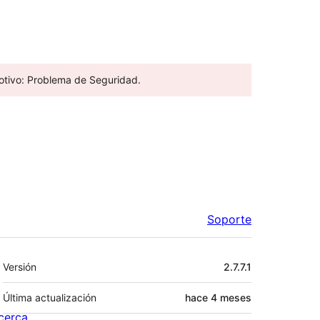
Motivo: Problema de Seguridad.
Soporte
Meta
Versión
2.7.7.1
Última actualización
hace
4 meses
cerca