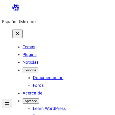
Saltar
al
Español (México)
contenido
Temas
Plugins
Noticias
Soporte
Documentación
Foros
Acerca de
Aprende
Learn WordPress