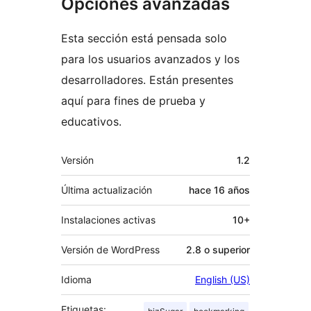
Opciones avanzadas
Esta sección está pensada solo
para los usuarios avanzados y los
desarrolladores. Están presentes
aquí para fines de prueba y
educativos.
Meta
Versión
1.2
Última actualización
hace
16 años
Instalaciones activas
10+
Versión de WordPress
2.8 o superior
Idioma
English (US)
Etiquetas: