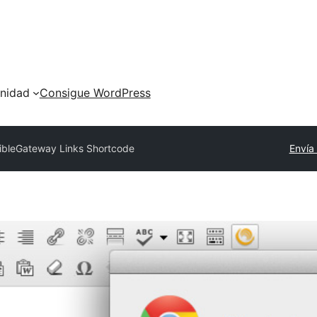
nidad
Consigue WordPress
ibleGateway Links Shortcode
Envía