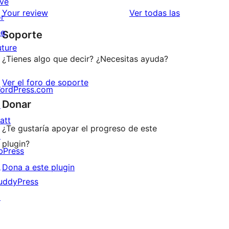
ive
estrellas
de
valoraciones
Your review
Ver todas las
or
1
he
Soporte
estrellas
uture
¿Tienes algo que decir? ¿Necesitas ayuda?
Ver el foro de soporte
ordPress.com
Donar
↗
att
¿Te gustaría apoyar el progreso de este
↗
plugin?
bPress
↗
Dona a este plugin
uddyPress
↗