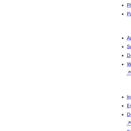
P
P
A
S
D
W
I
E
D