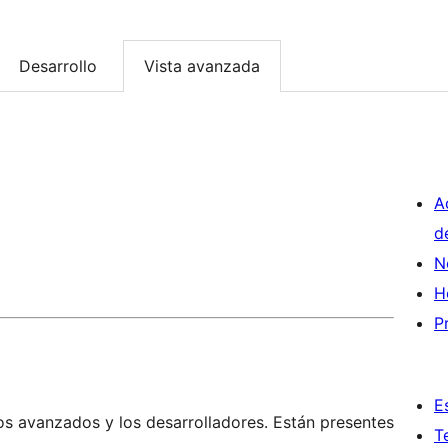
Desarrollo
Vista avanzada
A
d
N
H
P
E
os avanzados y los desarrolladores. Están presentes
T