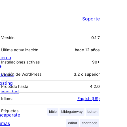
Soporte
Meta
Versión
0.1.7
Última actualización
hace
12 años
cerca
Instalaciones activas
90+
e
oticias
Versión de WordPress
3.2 o superior
osting
Probado hasta
4.2.0
rivacidad
Idioma
English (US)
Etiquetas:
bible
biblegateway
button
scaparate
emas
editor
shortcode